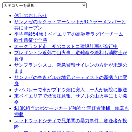
Categories
休刊のおしらせ
サンノゼのサクラ・マーケットがDIYラーメンバーと
共にオープン
平均年齢54歳！ベイエリアの高齢者ラグビーチーム、
欧州遠征で全勝
オークランド市、初のコストコ建設計画が進行中
プレザントン近郊で山火事、避難命令緩和も消防士が
負傷
サンフランシスコ、緊急警報サイレンの方針が未定の
まま
サンノゼの空きビルが地元アーティストの新拠点に変
身
ナパバレーで車がブドウ畑に突入、一人が病院に搬送
東ベイエリアで煙害注意報、サノルの山火事により発
令
$13K相当のポケモンカード強盗で容疑者逮捕、銃器も
押収
レッドウッドシティで兄弟間の暴力事件、容疑者が投
降