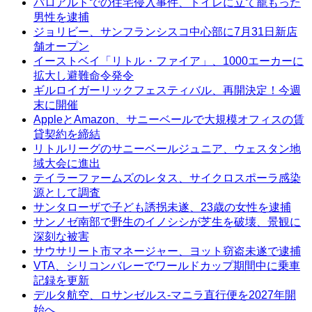
パロアルトでの住宅侵入事件、トイレに立て籠もった
男性を逮捕
ジョリビー、サンフランシスコ中心部に7月31日新店
舗オープン
イーストベイ「リトル・ファイア」、1000エーカーに
拡大し避難命令発令
ギルロイガーリックフェスティバル、再開決定！今週
末に開催
AppleとAmazon、サニーベールで大規模オフィスの賃
貸契約を締結
リトルリーグのサニーベールジュニア、ウェスタン地
域大会に進出
テイラーファームズのレタス、サイクロスポーラ感染
源として調査
サンタローザで子ども誘拐未遂、23歳の女性を逮捕
サンノゼ南部で野生のイノシシが芝生を破壊、景観に
深刻な被害
サウサリート市マネージャー、ヨット窃盗未遂で逮捕
VTA、シリコンバレーでワールドカップ期間中に乗車
記録を更新
デルタ航空、ロサンゼルス-マニラ直行便を2027年開
始へ