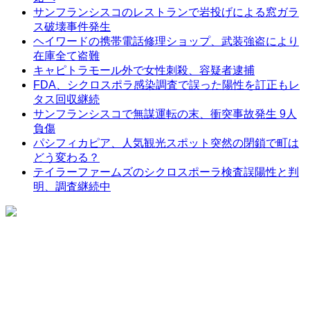
サンフランシスコのレストランで岩投げによる窓ガラ
ス破壊事件発生
ヘイワードの携帯電話修理ショップ、武装強盗により
在庫全て盗難
キャピトラモール外で女性刺殺、容疑者逮捕
FDA、シクロスポラ感染調査で誤った陽性を訂正もレ
タス回収継続
サンフランシスコで無謀運転の末、衝突事故発生 9人
負傷
パシフィカピア、人気観光スポット突然の閉鎖で町は
どう変わる？
テイラーファームズのシクロスポーラ検査誤陽性と判
明、調査継続中