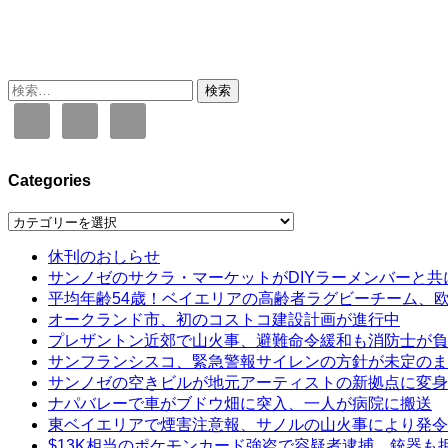
検
索:
Categories
Categories
休刊のおしらせ
サンノゼのサクラ・マーケットがDIYラーメンバーと共
平均年齢54歳！ベイエリアの高齢者ラグビーチーム、
オークランド市、初のコストコ建設計画が進行中
プレザントン近郊で山火事、避難命令緩和も消防士が負
サンフランシスコ、緊急警報サイレンの方針が未定のま
サンノゼの空きビルが地元アーティストの新拠点に変身
ナパバレーで車がブドウ畑に突入、一人が病院に搬送
東ベイエリアで煙害注意報、サノルの山火事により発令
$13K相当のポケモンカード強盗で容疑者逮捕、銃器も