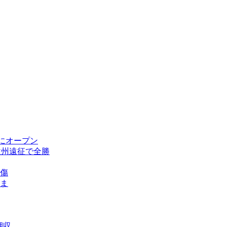
にオープン
欧州遠征で全勝
傷
ま
押収