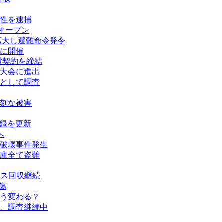
性を逮捕
オープン
拡大し避難命令発令
に開催
賃貸契約を締結
大会に進出
として調査
刻な被害
記録を更新
へ
破壊事件発生
庫全て盗難
タス回収継続
傷
う変わる？
、調査継続中