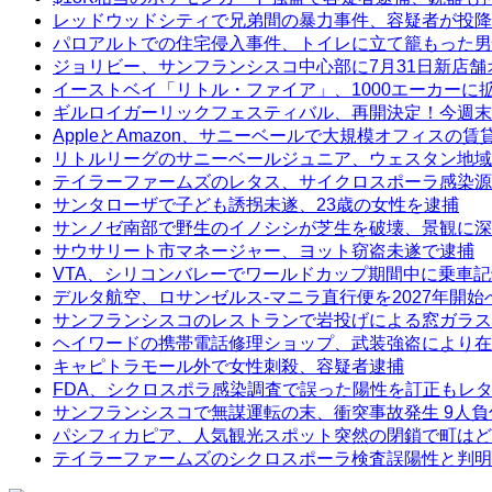
レッドウッドシティで兄弟間の暴力事件、容疑者が投降
パロアルトでの住宅侵入事件、トイレに立て籠もった男
ジョリビー、サンフランシスコ中心部に7月31日新店舗
イーストベイ「リトル・ファイア」、1000エーカーに
ギルロイガーリックフェスティバル、再開決定！今週末
AppleとAmazon、サニーベールで大規模オフィスの
リトルリーグのサニーベールジュニア、ウェスタン地域
テイラーファームズのレタス、サイクロスポーラ感染源
サンタローザで子ども誘拐未遂、23歳の女性を逮捕
サンノゼ南部で野生のイノシシが芝生を破壊、景観に深
サウサリート市マネージャー、ヨット窃盗未遂で逮捕
VTA、シリコンバレーでワールドカップ期間中に乗車
デルタ航空、ロサンゼルス-マニラ直行便を2027年開始
サンフランシスコのレストランで岩投げによる窓ガラス
ヘイワードの携帯電話修理ショップ、武装強盗により在
キャピトラモール外で女性刺殺、容疑者逮捕
FDA、シクロスポラ感染調査で誤った陽性を訂正もレ
サンフランシスコで無謀運転の末、衝突事故発生 9人負
パシフィカピア、人気観光スポット突然の閉鎖で町はど
テイラーファームズのシクロスポーラ検査誤陽性と判明