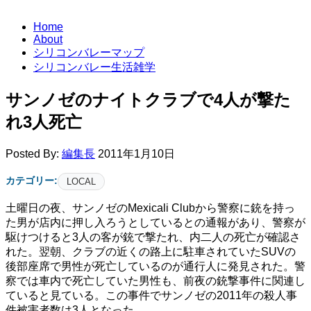
Home
About
シリコンバレーマップ
シリコンバレー生活雑学
サンノゼのナイトクラブで4人が撃た
れ3人死亡
Posted By:
編集長
2011年1月10日
カテゴリー:
LOCAL
土曜日の夜、サンノゼのMexicali Clubから警察に銃を持っ
た男が店内に押し入ろうとしているとの通報があり、警察が
駆けつけると3人の客が銃で撃たれ、内二人の死亡が確認さ
れた。翌朝、クラブの近くの路上に駐車されていたSUVの
後部座席で男性が死亡しているのが通行人に発見された。警
察では車内で死亡していた男性も、前夜の銃撃事件に関連し
ていると見ている。この事件でサンノゼの2011年の殺人事
件被害者数は3人となった。