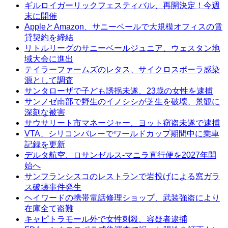
ギルロイガーリックフェスティバル、再開決定！今週
末に開催
AppleとAmazon、サニーベールで大規模オフィスの賃
貸契約を締結
リトルリーグのサニーベールジュニア、ウェスタン地
域大会に進出
テイラーファームズのレタス、サイクロスポーラ感染
源として調査
サンタローザで子ども誘拐未遂、23歳の女性を逮捕
サンノゼ南部で野生のイノシシが芝生を破壊、景観に
深刻な被害
サウサリート市マネージャー、ヨット窃盗未遂で逮捕
VTA、シリコンバレーでワールドカップ期間中に乗車
記録を更新
デルタ航空、ロサンゼルス-マニラ直行便を2027年開
始へ
サンフランシスコのレストランで岩投げによる窓ガラ
ス破壊事件発生
ヘイワードの携帯電話修理ショップ、武装強盗により
在庫全て盗難
キャピトラモール外で女性刺殺、容疑者逮捕