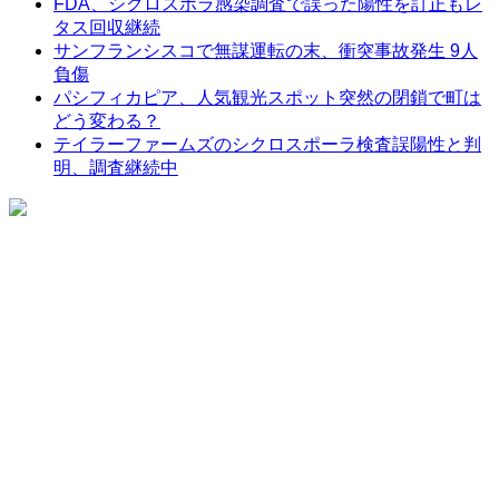
FDA、シクロスポラ感染調査で誤った陽性を訂正もレ
タス回収継続
サンフランシスコで無謀運転の末、衝突事故発生 9人
負傷
パシフィカピア、人気観光スポット突然の閉鎖で町は
どう変わる？
テイラーファームズのシクロスポーラ検査誤陽性と判
明、調査継続中