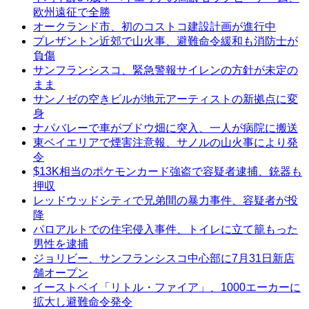
欧州遠征で全勝
オークランド市、初のコストコ建設計画が進行中
プレザントン近郊で山火事、避難命令緩和も消防士が
負傷
サンフランシスコ、緊急警報サイレンの方針が未定の
まま
サンノゼの空きビルが地元アーティストの新拠点に変
身
ナパバレーで車がブドウ畑に突入、一人が病院に搬送
東ベイエリアで煙害注意報、サノルの山火事により発
令
$13K相当のポケモンカード強盗で容疑者逮捕、銃器も
押収
レッドウッドシティで兄弟間の暴力事件、容疑者が投
降
パロアルトでの住宅侵入事件、トイレに立て籠もった
男性を逮捕
ジョリビー、サンフランシスコ中心部に7月31日新店
舗オープン
イーストベイ「リトル・ファイア」、1000エーカーに
拡大し避難命令発令