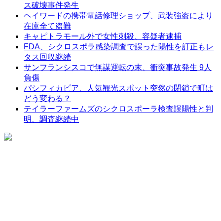
ス破壊事件発生
ヘイワードの携帯電話修理ショップ、武装強盗により
在庫全て盗難
キャピトラモール外で女性刺殺、容疑者逮捕
FDA、シクロスポラ感染調査で誤った陽性を訂正もレ
タス回収継続
サンフランシスコで無謀運転の末、衝突事故発生 9人
負傷
パシフィカピア、人気観光スポット突然の閉鎖で町は
どう変わる？
テイラーファームズのシクロスポーラ検査誤陽性と判
明、調査継続中