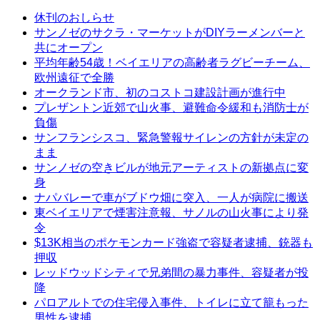
休刊のおしらせ
サンノゼのサクラ・マーケットがDIYラーメンバーと
共にオープン
平均年齢54歳！ベイエリアの高齢者ラグビーチーム、
欧州遠征で全勝
オークランド市、初のコストコ建設計画が進行中
プレザントン近郊で山火事、避難命令緩和も消防士が
負傷
サンフランシスコ、緊急警報サイレンの方針が未定の
まま
サンノゼの空きビルが地元アーティストの新拠点に変
身
ナパバレーで車がブドウ畑に突入、一人が病院に搬送
東ベイエリアで煙害注意報、サノルの山火事により発
令
$13K相当のポケモンカード強盗で容疑者逮捕、銃器も
押収
レッドウッドシティで兄弟間の暴力事件、容疑者が投
降
パロアルトでの住宅侵入事件、トイレに立て籠もった
男性を逮捕