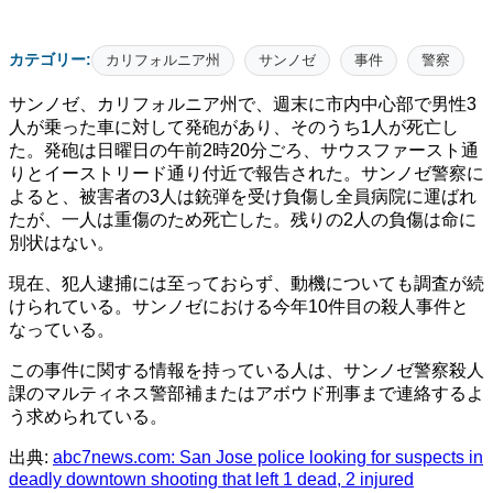
カテゴリー:
カリフォルニア州
サンノゼ
事件
警察
サンノゼ、カリフォルニア州で、週末に市内中心部で男性3
人が乗った車に対して発砲があり、そのうち1人が死亡し
た。発砲は日曜日の午前2時20分ごろ、サウスファースト通
りとイーストリード通り付近で報告された。サンノゼ警察に
よると、被害者の3人は銃弾を受け負傷し全員病院に運ばれ
たが、一人は重傷のため死亡した。残りの2人の負傷は命に
別状はない。
現在、犯人逮捕には至っておらず、動機についても調査が続
けられている。サンノゼにおける今年10件目の殺人事件と
なっている。
この事件に関する情報を持っている人は、サンノゼ警察殺人
課のマルティネス警部補またはアボウド刑事まで連絡するよ
う求められている。
出典:
abc7news.com: San Jose police looking for suspects in
deadly downtown shooting that left 1 dead, 2 injured