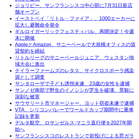
ジョリビー、サンフランシスコ中心部に7月31日新店
舗オープン
イーストベイ「リトル・ファイア」、1000エーカーに
拡大し避難命令発令
ギルロイガーリックフェスティバル、再開決定！今週
末に開催
AppleとAmazon、サニーベールで大規模オフィスの賃
貸契約を締結
リトルリーグのサニーベールジュニア、ウェスタン地
域大会に進出
テイラーファームズのレタス、サイクロスポーラ感染
源として調査
サンタローザで子ども誘拐未遂、23歳の女性を逮捕
サンノゼ南部で野生のイノシシが芝生を破壊、景観に
深刻な被害
サウサリート市マネージャー、ヨット窃盗未遂で逮捕
VTA、シリコンバレーでワールドカップ期間中に乗車
記録を更新
デルタ航空、ロサンゼルス-マニラ直行便を2027年開
始へ
サンフランシスコのレストランで岩投げによる窓ガラ