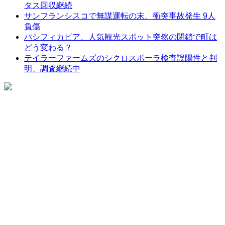
タス回収継続
サンフランシスコで無謀運転の末、衝突事故発生 9人
負傷
パシフィカピア、人気観光スポット突然の閉鎖で町は
どう変わる？
テイラーファームズのシクロスポーラ検査誤陽性と判
明、調査継続中