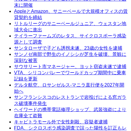
末に開催
AppleとAmazon、サニーベールで大規模オフィスの賃
貸契約を締結
リトルリーグのサニーベールジュニア、ウェスタン地
域大会に進出
テイラーファームズのレタス、サイクロスポーラ感染
源として調査
サンタローザで子ども誘拐未遂、23歳の女性を逮捕
サンノゼ南部で野生のイノシシが芝生を破壊、景観に
深刻な被害
サウサリート市マネージャー、ヨット窃盗未遂で逮捕
VTA、シリコンバレーでワールドカップ期間中に乗車
記録を更新
デルタ航空、ロサンゼルス-マニラ直行便を2027年開
始へ
サンフランシスコのレストランで岩投げによる窓ガラ
ス破壊事件発生
ヘイワードの携帯電話修理ショップ、武装強盗により
在庫全て盗難
キャピトラモール外で女性刺殺、容疑者逮捕
FDA、シクロスポラ感染調査で誤った陽性を訂正もレ