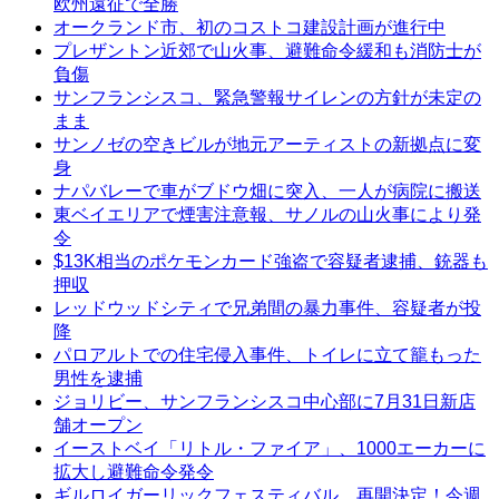
欧州遠征で全勝
オークランド市、初のコストコ建設計画が進行中
プレザントン近郊で山火事、避難命令緩和も消防士が
負傷
サンフランシスコ、緊急警報サイレンの方針が未定の
まま
サンノゼの空きビルが地元アーティストの新拠点に変
身
ナパバレーで車がブドウ畑に突入、一人が病院に搬送
東ベイエリアで煙害注意報、サノルの山火事により発
令
$13K相当のポケモンカード強盗で容疑者逮捕、銃器も
押収
レッドウッドシティで兄弟間の暴力事件、容疑者が投
降
パロアルトでの住宅侵入事件、トイレに立て籠もった
男性を逮捕
ジョリビー、サンフランシスコ中心部に7月31日新店
舗オープン
イーストベイ「リトル・ファイア」、1000エーカーに
拡大し避難命令発令
ギルロイガーリックフェスティバル、再開決定！今週