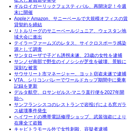
拡大し避難命令発令
ギルロイガーリックフェスティバル、再開決定！今週
末に開催
AppleとAmazon、サニーベールで大規模オフィスの賃
貸契約を締結
リトルリーグのサニーベールジュニア、ウェスタン地
域大会に進出
テイラーファームズのレタス、サイクロスポーラ感染
源として調査
サンタローザで子ども誘拐未遂、23歳の女性を逮捕
サンノゼ南部で野生のイノシシが芝生を破壊、景観に
深刻な被害
サウサリート市マネージャー、ヨット窃盗未遂で逮捕
VTA、シリコンバレーでワールドカップ期間中に乗車
記録を更新
デルタ航空、ロサンゼルス-マニラ直行便を2027年開
始へ
サンフランシスコのレストランで岩投げによる窓ガラ
ス破壊事件発生
ヘイワードの携帯電話修理ショップ、武装強盗により
在庫全て盗難
キャピトラモール外で女性刺殺、容疑者逮捕