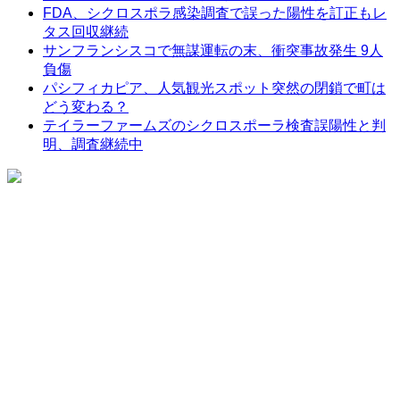
FDA、シクロスポラ感染調査で誤った陽性を訂正もレ
タス回収継続
サンフランシスコで無謀運転の末、衝突事故発生 9人
負傷
パシフィカピア、人気観光スポット突然の閉鎖で町は
どう変わる？
テイラーファームズのシクロスポーラ検査誤陽性と判
明、調査継続中