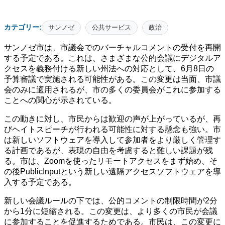
カテゴリー:
サンノゼ
公共サービス
政治
サンノゼ市は、市議会でのバーチャルコメントの受付を再開
する予定である。これは、さまざまな公的会議にデジタルア
クセスを義務付ける新しい州法への対応として、6月8日の
予算審議で実施される可能性がある。この変更は当面、市議
会のみに適用されるが、市の多くの委員会がこれに参加する
ことへの関心が示されている。
この動きに対し、市民からは歓迎の声が上がっているが、再
びヘイトスピーチが行われる可能性に対する懸念も強い。市
は新しいソフトウェアを導入して参加者をより厳しく管理す
る計画であるが、表現の自由を考慮すると難しい課題が残
る。市は、Zoomを使ったリモートアクセスをまず始め、そ
の後PublicInputという新しい遠隔アクセスソフトウェアを導
入する予定である。
新しい会議ルールの下では、公的コメントの制限時間が2分
から1分に短縮される。この変更は、より多くの市民が会議
に参加することを促進するためである。市民は、この変更に