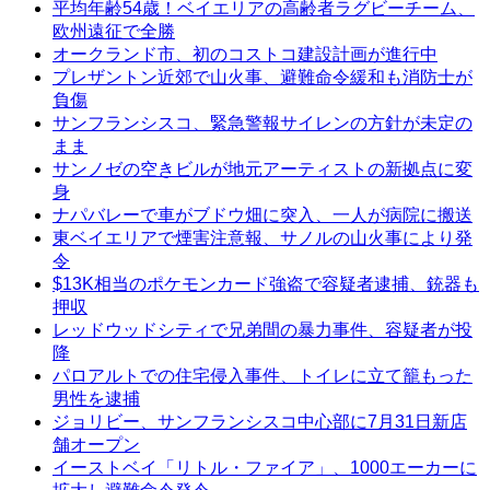
平均年齢54歳！ベイエリアの高齢者ラグビーチーム、
欧州遠征で全勝
オークランド市、初のコストコ建設計画が進行中
プレザントン近郊で山火事、避難命令緩和も消防士が
負傷
サンフランシスコ、緊急警報サイレンの方針が未定の
まま
サンノゼの空きビルが地元アーティストの新拠点に変
身
ナパバレーで車がブドウ畑に突入、一人が病院に搬送
東ベイエリアで煙害注意報、サノルの山火事により発
令
$13K相当のポケモンカード強盗で容疑者逮捕、銃器も
押収
レッドウッドシティで兄弟間の暴力事件、容疑者が投
降
パロアルトでの住宅侵入事件、トイレに立て籠もった
男性を逮捕
ジョリビー、サンフランシスコ中心部に7月31日新店
舗オープン
イーストベイ「リトル・ファイア」、1000エーカーに