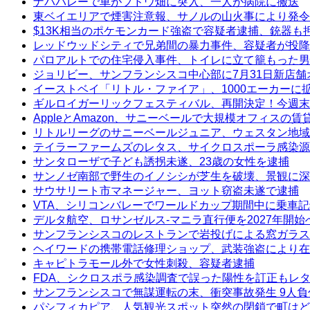
ナパバレーで車がブドウ畑に突入、一人が病院に搬送
東ベイエリアで煙害注意報、サノルの山火事により発令
$13K相当のポケモンカード強盗で容疑者逮捕、銃器も
レッドウッドシティで兄弟間の暴力事件、容疑者が投降
パロアルトでの住宅侵入事件、トイレに立て籠もった男
ジョリビー、サンフランシスコ中心部に7月31日新店舗
イーストベイ「リトル・ファイア」、1000エーカーに
ギルロイガーリックフェスティバル、再開決定！今週末
AppleとAmazon、サニーベールで大規模オフィスの
リトルリーグのサニーベールジュニア、ウェスタン地域
テイラーファームズのレタス、サイクロスポーラ感染源
サンタローザで子ども誘拐未遂、23歳の女性を逮捕
サンノゼ南部で野生のイノシシが芝生を破壊、景観に深
サウサリート市マネージャー、ヨット窃盗未遂で逮捕
VTA、シリコンバレーでワールドカップ期間中に乗車
デルタ航空、ロサンゼルス-マニラ直行便を2027年開始
サンフランシスコのレストランで岩投げによる窓ガラス
ヘイワードの携帯電話修理ショップ、武装強盗により在
キャピトラモール外で女性刺殺、容疑者逮捕
FDA、シクロスポラ感染調査で誤った陽性を訂正もレ
サンフランシスコで無謀運転の末、衝突事故発生 9人負
パシフィカピア、人気観光スポット突然の閉鎖で町はど