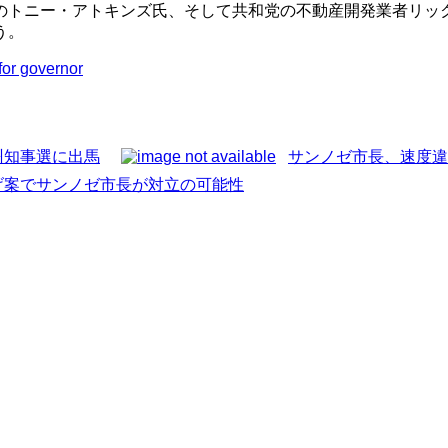
のトニー・アトキンズ氏、そして共和党の不動産開発業者リッ
う。
or governor
州知事選に出馬
サンノゼ市長、速度違
げ案でサンノゼ市長が対立の可能性