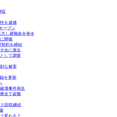
押収
性を逮捕
オープン
拡大し避難命令発令
に開催
賃貸契約を締結
大会に進出
として調査
刻な被害
記録を更新
へ
破壊事件発生
庫全て盗難
タス回収継続
傷
う変わる？