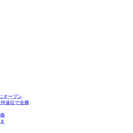
にオープン
欧州遠征で全勝
傷
ま