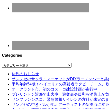
Categories
Categories
休刊のおしらせ
サンノゼのサクラ・マーケットがDIYラーメンバーと共
平均年齢54歳！ベイエリアの高齢者ラグビーチーム、
オークランド市、初のコストコ建設計画が進行中
プレザントン近郊で山火事、避難命令緩和も消防士が負
サンフランシスコ、緊急警報サイレンの方針が未定のま
サンノゼの空きビルが地元アーティストの新拠点に変身