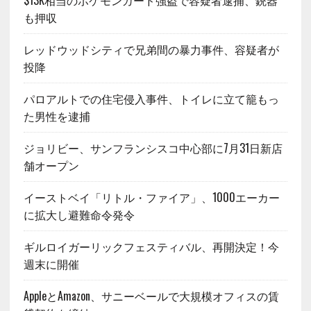
$13K相当のポケモンカード強盗で容疑者逮捕、銃器
も押収
レッドウッドシティで兄弟間の暴力事件、容疑者が
投降
パロアルトでの住宅侵入事件、トイレに立て籠もっ
た男性を逮捕
ジョリビー、サンフランシスコ中心部に7月31日新店
舗オープン
イーストベイ「リトル・ファイア」、1000エーカー
に拡大し避難命令発令
ギルロイガーリックフェスティバル、再開決定！今
週末に開催
AppleとAmazon、サニーベールで大規模オフィスの賃