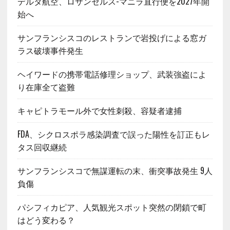
デルタ航空、ロサンゼルス-マニラ直行便を2027年開
始へ
サンフランシスコのレストランで岩投げによる窓ガ
ラス破壊事件発生
ヘイワードの携帯電話修理ショップ、武装強盗によ
り在庫全て盗難
キャピトラモール外で女性刺殺、容疑者逮捕
FDA、シクロスポラ感染調査で誤った陽性を訂正もレ
タス回収継続
サンフランシスコで無謀運転の末、衝突事故発生 9人
負傷
パシフィカピア、人気観光スポット突然の閉鎖で町
はどう変わる？