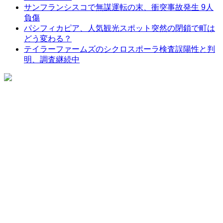
サンフランシスコで無謀運転の末、衝突事故発生 9人
負傷
パシフィカピア、人気観光スポット突然の閉鎖で町は
どう変わる？
テイラーファームズのシクロスポーラ検査誤陽性と判
明、調査継続中