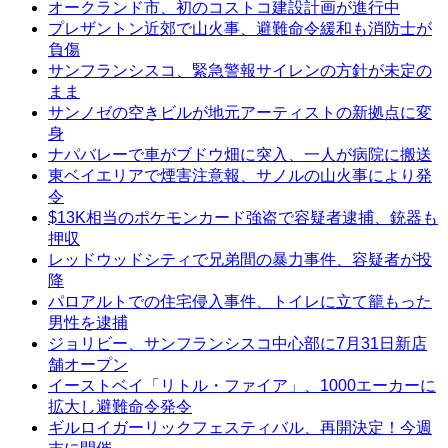
オークランド市、初のコストコ建設計画が進行中
プレザントン近郊で山火事、避難命令緩和も消防士が
負傷
サンフランシスコ、緊急警報サイレンの方針が未定の
まま
サンノゼの空きビルが地元アーティストの新拠点に変
身
ナパバレーで車がブドウ畑に突入、一人が病院に搬送
東ベイエリアで煙害注意報、サノルの山火事により発
令
$13K相当のポケモンカード強盗で容疑者逮捕、銃器も
押収
レッドウッドシティで兄弟間の暴力事件、容疑者が投
降
パロアルトでの住宅侵入事件、トイレに立て籠もった
男性を逮捕
ジョリビー、サンフランシスコ中心部に7月31日新店
舗オープン
イーストベイ「リトル・ファイア」、1000エーカーに
拡大し避難命令発令
ギルロイガーリックフェスティバル、再開決定！今週