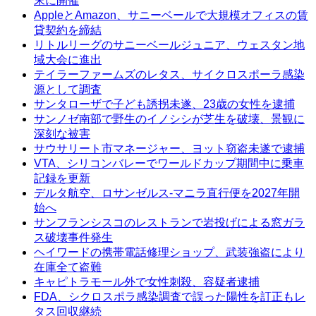
末に開催
AppleとAmazon、サニーベールで大規模オフィスの賃
貸契約を締結
リトルリーグのサニーベールジュニア、ウェスタン地
域大会に進出
テイラーファームズのレタス、サイクロスポーラ感染
源として調査
サンタローザで子ども誘拐未遂、23歳の女性を逮捕
サンノゼ南部で野生のイノシシが芝生を破壊、景観に
深刻な被害
サウサリート市マネージャー、ヨット窃盗未遂で逮捕
VTA、シリコンバレーでワールドカップ期間中に乗車
記録を更新
デルタ航空、ロサンゼルス-マニラ直行便を2027年開
始へ
サンフランシスコのレストランで岩投げによる窓ガラ
ス破壊事件発生
ヘイワードの携帯電話修理ショップ、武装強盗により
在庫全て盗難
キャピトラモール外で女性刺殺、容疑者逮捕
FDA、シクロスポラ感染調査で誤った陽性を訂正もレ
タス回収継続