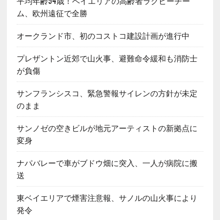
平均年齢54歳！ベイエリアの高齢者ラグビーチー
ム、欧州遠征で全勝
オークランド市、初のコストコ建設計画が進行中
プレザントン近郊で山火事、避難命令緩和も消防士
が負傷
サンフランシスコ、緊急警報サイレンの方針が未定
のまま
サンノゼの空きビルが地元アーティストの新拠点に
変身
ナパバレーで車がブドウ畑に突入、一人が病院に搬
送
東ベイエリアで煙害注意報、サノルの山火事により
発令