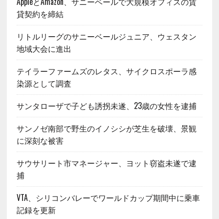
AppleとAmazon、サニーベールで大規模オフィスの賃
貸契約を締結
リトルリーグのサニーベールジュニア、ウェスタン
地域大会に進出
テイラーファームズのレタス、サイクロスポーラ感
染源として調査
サンタローザで子ども誘拐未遂、23歳の女性を逮捕
サンノゼ南部で野生のイノシシが芝生を破壊、景観
に深刻な被害
サウサリート市マネージャー、ヨット窃盗未遂で逮
捕
VTA、シリコンバレーでワールドカップ期間中に乗車
記録を更新