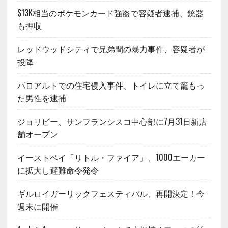
$13K相当のポケモンカード強盗で容疑者逮捕、銃器
も押収
レッドウッドシティで兄弟間の暴力事件、容疑者が
投降
パロアルトでの住宅侵入事件、トイレに立て籠もっ
た男性を逮捕
ジョリビー、サンフランシスコ中心部に7月31日新店
舗オープン
イーストベイ「リトル・ファイア」、1000エーカー
に拡大し避難命令発令
ギルロイガーリックフェスティバル、再開決定！今
週末に開催