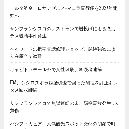
デルタ航空、ロサンゼルス-マニラ直行便を2027年開
始へ
サンフランシスコのレストランで岩投げによる窓ガ
ラス破壊事件発生
ヘイワードの携帯電話修理ショップ、武装強盗によ
り在庫全て盗難
キャピトラモール外で女性刺殺、容疑者逮捕
FDA、シクロスポラ感染調査で誤った陽性を訂正もレ
タス回収継続
サンフランシスコで無謀運転の末、衝突事故発生 9人
負傷
パシフィカピア、人気観光スポット突然の閉鎖で町