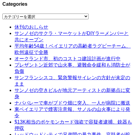
Categories
Categories
休刊のおしらせ
サンノゼのサクラ・マーケットがDIYラーメンバーと
共にオープン
平均年齢54歳！ベイエリアの高齢者ラグビーチーム、
欧州遠征で全勝
オークランド市、初のコストコ建設計画が進行中
プレザントン近郊で山火事、避難命令緩和も消防士が
負傷
サンフランシスコ、緊急警報サイレンの方針が未定の
まま
サンノゼの空きビルが地元アーティストの新拠点に変
身
ナパバレーで車がブドウ畑に突入、一人が病院に搬送
東ベイエリアで煙害注意報、サノルの山火事により発
令
$13K相当のポケモンカード強盗で容疑者逮捕、銃器も
押収
レッドウッドシティで兄弟間の暴力事件、容疑者が投