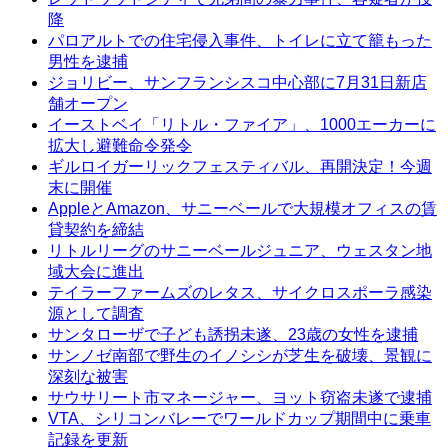
降
パロアルトでの住宅侵入事件、トイレに立て籠もった
男性を逮捕
ジョリビー、サンフランシスコ中心部に7月31日新店
舗オープン
イーストベイ「リトル・ファイア」、1000エーカーに
拡大し避難命令発令
ギルロイガーリックフェスティバル、再開決定！今週
末に開催
AppleとAmazon、サニーベールで大規模オフィスの賃
貸契約を締結
リトルリーグのサニーベールジュニア、ウェスタン地
域大会に進出
テイラーファームズのレタス、サイクロスポーラ感染
源として調査
サンタローザで子ども誘拐未遂、23歳の女性を逮捕
サンノゼ南部で野生のイノシシが芝生を破壊、景観に
深刻な被害
サウサリート市マネージャー、ヨット窃盗未遂で逮捕
VTA、シリコンバレーでワールドカップ期間中に乗車
記録を更新