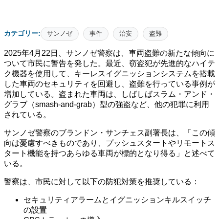
カテゴリー:
サンノゼ
事件
治安
盗難
2025年4月22日、サンノゼ警察は、車両盗難の新たな傾向に
ついて市民に警告を発した。最近、窃盗犯が先進的なハイテ
ク機器を使用して、キーレスイグニッションシステムを搭載
した車両のセキュリティを回避し、盗難を行っている事例が
増加している。盗まれた車両は、しばしばスラム・アンド・
グラブ（smash-and-grab）型の強盗など、他の犯罪に利用
されている。​
サンノゼ警察のブランドン・サンチェス副署長は、「この傾
向は憂慮すべきものであり、プッシュスタートやリモートス
タート機能を持つあらゆる車両が標的となり得る」と述べて
いる。​
警察は、市民に対して以下の防犯対策を推奨している：​
セキュリティアラームとイグニッションキルスイッチ
の設置