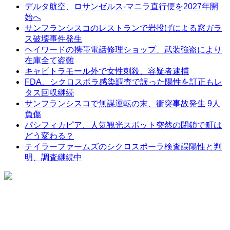
デルタ航空、ロサンゼルス-マニラ直行便を2027年開
始へ
サンフランシスコのレストランで岩投げによる窓ガラ
ス破壊事件発生
ヘイワードの携帯電話修理ショップ、武装強盗により
在庫全て盗難
キャピトラモール外で女性刺殺、容疑者逮捕
FDA、シクロスポラ感染調査で誤った陽性を訂正もレ
タス回収継続
サンフランシスコで無謀運転の末、衝突事故発生 9人
負傷
パシフィカピア、人気観光スポット突然の閉鎖で町は
どう変わる？
テイラーファームズのシクロスポーラ検査誤陽性と判
明、調査継続中