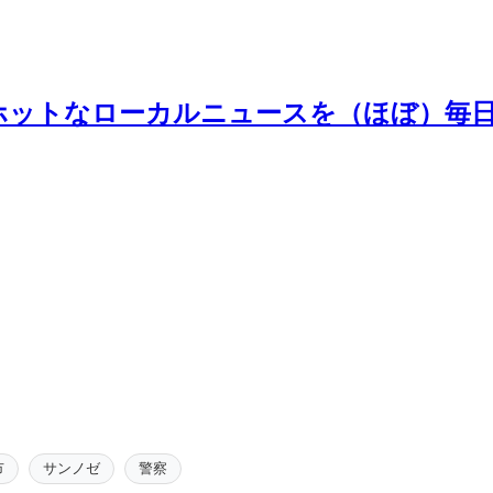
ホットなローカルニュースを（ほぼ）毎
市
サンノゼ
警察