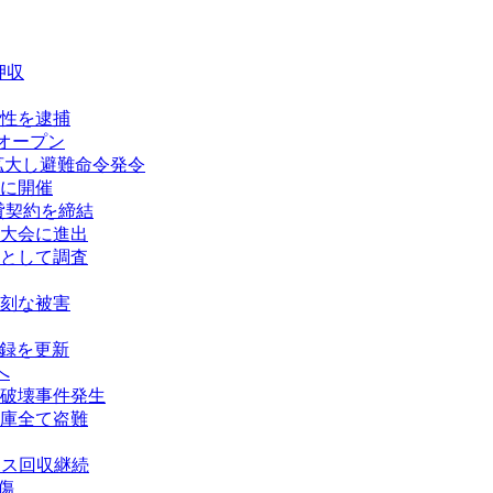
押収
性を逮捕
オープン
拡大し避難命令発令
に開催
賃貸契約を締結
大会に進出
として調査
刻な被害
記録を更新
へ
破壊事件発生
庫全て盗難
タス回収継続
傷