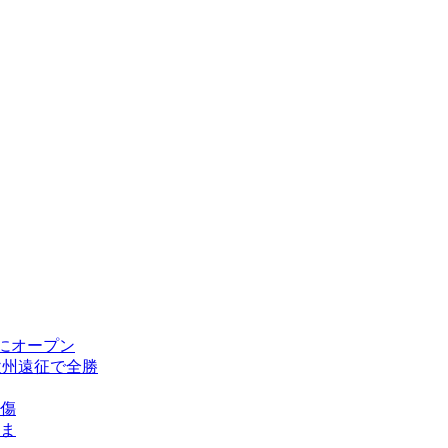
にオープン
欧州遠征で全勝
傷
ま