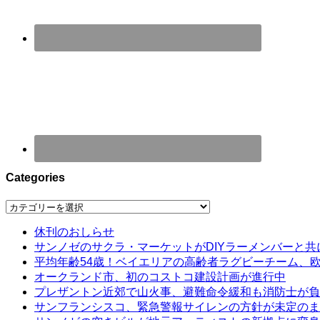
Categories
Categories
休刊のおしらせ
サンノゼのサクラ・マーケットがDIYラーメンバーと共
平均年齢54歳！ベイエリアの高齢者ラグビーチーム、
オークランド市、初のコストコ建設計画が進行中
プレザントン近郊で山火事、避難命令緩和も消防士が負
サンフランシスコ、緊急警報サイレンの方針が未定のま