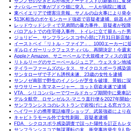
サンノゼの空きビルが地元アーティストの新拠点に変身
ナパバレーで車がブドウ畑に突入、一人が病院に搬送
東ベイエリアで煙害注意報、サノルの山火事により発令
$13K相当のポケモンカード強盗で容疑者逮捕、銃器も
レッドウッドシティで兄弟間の暴力事件、容疑者が投降
パロアルトでの住宅侵入事件、トイレに立て籠もった男
ジョリビー、サンフランシスコ中心部に7月31日新店舗
イーストベイ「リトル・ファイア」、1000エーカーに
ギルロイガーリックフェスティバル、再開決定！今週末
AppleとAmazon、サニーベールで大規模オフィスの
リトルリーグのサニーベールジュニア、ウェスタン地域
テイラーファームズのレタス、サイクロスポーラ感染源
サンタローザで子ども誘拐未遂、23歳の女性を逮捕
サンノゼ南部で野生のイノシシが芝生を破壊、景観に深
サウサリート市マネージャー、ヨット窃盗未遂で逮捕
VTA、シリコンバレーでワールドカップ期間中に乗車
デルタ航空、ロサンゼルス-マニラ直行便を2027年開始
サンフランシスコのレストランで岩投げによる窓ガラス
ヘイワードの携帯電話修理ショップ、武装強盗により在
キャピトラモール外で女性刺殺、容疑者逮捕
FDA、シクロスポラ感染調査で誤った陽性を訂正もレ
サンフランシスコで無謀運転の末、衝突事故発生 9人負