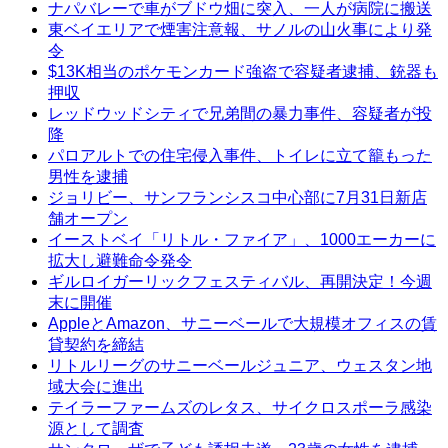
ナパバレーで車がブドウ畑に突入、一人が病院に搬送
東ベイエリアで煙害注意報、サノルの山火事により発
令
$13K相当のポケモンカード強盗で容疑者逮捕、銃器も
押収
レッドウッドシティで兄弟間の暴力事件、容疑者が投
降
パロアルトでの住宅侵入事件、トイレに立て籠もった
男性を逮捕
ジョリビー、サンフランシスコ中心部に7月31日新店
舗オープン
イーストベイ「リトル・ファイア」、1000エーカーに
拡大し避難命令発令
ギルロイガーリックフェスティバル、再開決定！今週
末に開催
AppleとAmazon、サニーベールで大規模オフィスの賃
貸契約を締結
リトルリーグのサニーベールジュニア、ウェスタン地
域大会に進出
テイラーファームズのレタス、サイクロスポーラ感染
源として調査