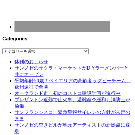
Categories
Categories
休刊のおしらせ
サンノゼのサクラ・マーケットがDIYラーメンバーと
共にオープン
平均年齢54歳！ベイエリアの高齢者ラグビーチーム、
欧州遠征で全勝
オークランド市、初のコストコ建設計画が進行中
プレザントン近郊で山火事、避難命令緩和も消防士が
負傷
サンフランシスコ、緊急警報サイレンの方針が未定の
まま
サンノゼの空きビルが地元アーティストの新拠点に変
身