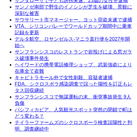
サンタローザで子ども誘拐未遂、23歳の女性を逮捕
サンノゼ南部で野生のイノシシが芝生を破壊、景観に
深刻な被害
サウサリート市マネージャー、ヨット窃盗未遂で逮捕
VTA、シリコンバレーでワールドカップ期間中に乗車
記録を更新
デルタ航空、ロサンゼルス-マニラ直行便を2027年開
始へ
サンフランシスコのレストランで岩投げによる窓ガラ
ス破壊事件発生
ヘイワードの携帯電話修理ショップ、武装強盗により
在庫全て盗難
キャピトラモール外で女性刺殺、容疑者逮捕
FDA、シクロスポラ感染調査で誤った陽性を訂正もレ
タス回収継続
サンフランシスコで無謀運転の末、衝突事故発生 9人
負傷
パシフィカピア、人気観光スポット突然の閉鎖で町は
どう変わる？
テイラーファームズのシクロスポーラ検査誤陽性と判
明、調査継続中