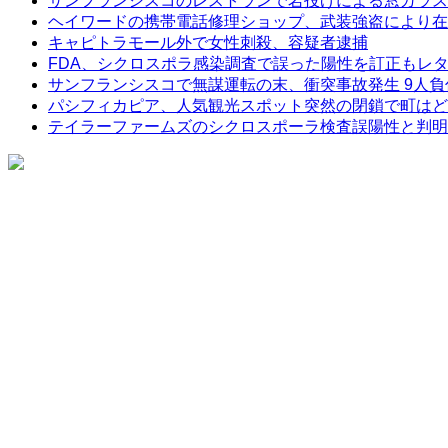
サンフランシスコのレストランで岩投げによる窓ガラス
ヘイワードの携帯電話修理ショップ、武装強盗により在
キャピトラモール外で女性刺殺、容疑者逮捕
FDA、シクロスポラ感染調査で誤った陽性を訂正もレ
サンフランシスコで無謀運転の末、衝突事故発生 9人負
パシフィカピア、人気観光スポット突然の閉鎖で町はど
テイラーファームズのシクロスポーラ検査誤陽性と判明