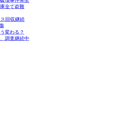
破壊事件発生
庫全て盗難
タス回収継続
傷
う変わる？
、調査継続中