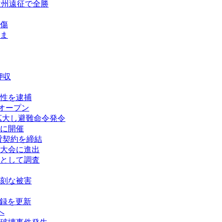
欧州遠征で全勝
傷
ま
押収
性を逮捕
オープン
拡大し避難命令発令
に開催
賃貸契約を締結
大会に進出
として調査
刻な被害
記録を更新
へ