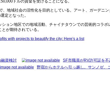
0,000ドルの資金を受けることになる。
ので、地域社会の活性化を目的としている。アート、ガーデニ
の選定となった。
ッション地区での地域活動、チャイナタウンでの芸術的コラボ
ことが期待されている。
s with projects to beautify the city: Here's a list
の融資検討
SF市職員がRV許可証を
野宿からホテルへ引っ越し。サンノゼ、