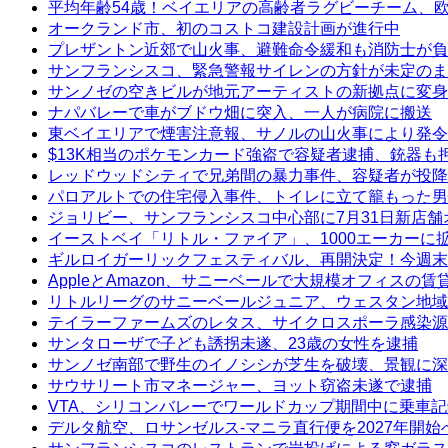
平均年齢54歳！ベイエリアの高齢者ラグビーチーム、
オークランド市、初のコストコ建設計画が進行中
プレザントン近郊で山火事、避難命令緩和も消防士が負
サンフランシスコ、緊急警報サイレンの方針が未定のま
サンノゼの空きビルが地元アーティストの新拠点に変身
ナパバレーで車がブドウ畑に突入、一人が病院に搬送
東ベイエリアで煙害注意報、サノルの山火事により発令
$13K相当のポケモンカード強盗で容疑者逮捕、銃器も
レッドウッドシティで兄弟間の暴力事件、容疑者が投降
パロアルトでの住宅侵入事件、トイレに立て籠もった男
ジョリビー、サンフランシスコ中心部に7月31日新店舗
イーストベイ「リトル・ファイア」、1000エーカーに
ギルロイガーリックフェスティバル、再開決定！今週末
AppleとAmazon、サニーベールで大規模オフィスの
リトルリーグのサニーベールジュニア、ウェスタン地域
テイラーファームズのレタス、サイクロスポーラ感染源
サンタローザで子ども誘拐未遂、23歳の女性を逮捕
サンノゼ南部で野生のイノシシが芝生を破壊、景観に深
サウサリート市マネージャー、ヨット窃盗未遂で逮捕
VTA、シリコンバレーでワールドカップ期間中に乗車
デルタ航空、ロサンゼルス-マニラ直行便を2027年開始