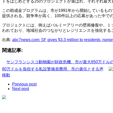
トをはじめとする25のプロジェクトが選ばれ、それぞれ最大15
この助成金プログラムは、市が1991年から開始しているも
提供される。競争率が高く、100件以上の応募があった中で
プロジェクトには、例えばバルミーアリーの壁画修復や、ミ
われており、地域社会のつながりとレジリエンスを強化する
出典:
abc7news.com: SF gives $3.3 million to residents, nonprofit
関連記事:
サンフランシスコ動物園が財政危機、市が最大850万ドル
80万ドルを負担する私設警備員費用、市の責任とする声
移動
Previous post
Next post