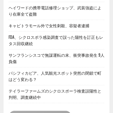
ヘイワードの携帯電話修理ショップ、武装強盗によ
り在庫全て盗難
キャピトラモール外で女性刺殺、容疑者逮捕
FDA、シクロスポラ感染調査で誤った陽性を訂正もレ
タス回収継続
サンフランシスコで無謀運転の末、衝突事故発生 9人
負傷
パシフィカピア、人気観光スポット突然の閉鎖で町
はどう変わる？
テイラーファームズのシクロスポーラ検査誤陽性と
判明、調査継続中