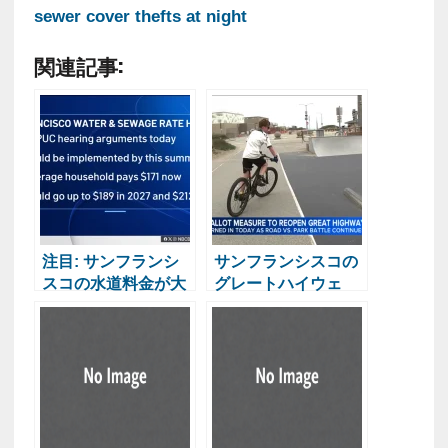
sewer cover thefts at night
関連記事:
注目: サンフランシ
サンフランシスコの
スコの水道料金が大
グレートハイウェ
幅アップ？予測され
イ、週末再開案が投
る影響とは
票に向け前進