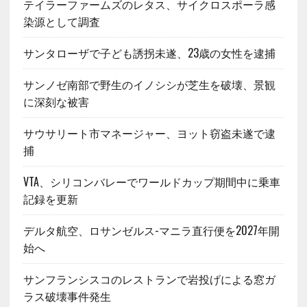
テイラーファームズのレタス、サイクロスポーラ感
染源として調査
サンタローザで子ども誘拐未遂、23歳の女性を逮捕
サンノゼ南部で野生のイノシシが芝生を破壊、景観
に深刻な被害
サウサリート市マネージャー、ヨット窃盗未遂で逮
捕
VTA、シリコンバレーでワールドカップ期間中に乗車
記録を更新
デルタ航空、ロサンゼルス-マニラ直行便を2027年開
始へ
サンフランシスコのレストランで岩投げによる窓ガ
ラス破壊事件発生