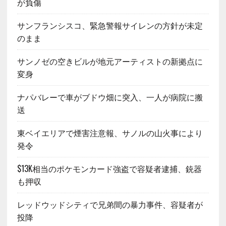
が負傷
サンフランシスコ、緊急警報サイレンの方針が未定
のまま
サンノゼの空きビルが地元アーティストの新拠点に
変身
ナパバレーで車がブドウ畑に突入、一人が病院に搬
送
東ベイエリアで煙害注意報、サノルの山火事により
発令
$13K相当のポケモンカード強盗で容疑者逮捕、銃器
も押収
レッドウッドシティで兄弟間の暴力事件、容疑者が
投降