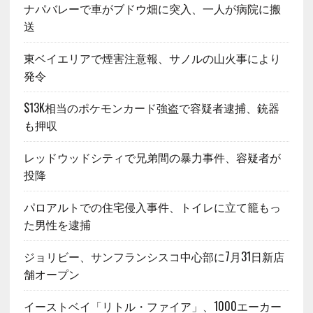
ナパバレーで車がブドウ畑に突入、一人が病院に搬
送
東ベイエリアで煙害注意報、サノルの山火事により
発令
$13K相当のポケモンカード強盗で容疑者逮捕、銃器
も押収
レッドウッドシティで兄弟間の暴力事件、容疑者が
投降
パロアルトでの住宅侵入事件、トイレに立て籠もっ
た男性を逮捕
ジョリビー、サンフランシスコ中心部に7月31日新店
舗オープン
イーストベイ「リトル・ファイア」、1000エーカー