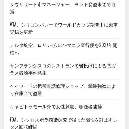
サウサリート市マネージャー、ヨット窃盗未遂で逮
捕
VTA、シリコンバレーでワールドカップ期間中に乗車
記録を更新
デルタ航空、ロサンゼルス-マニラ直行便を2027年開
始へ
サンフランシスコのレストランで岩投げによる窓ガ
ラス破壊事件発生
ヘイワードの携帯電話修理ショップ、武装強盗によ
り在庫全て盗難
キャピトラモール外で女性刺殺、容疑者逮捕
FDA、シクロスポラ感染調査で誤った陽性を訂正もレ
タス回収継続