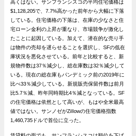
高くはない。サンフランシスコの平均住宅価格は
$1,128,205で、7.7%高かった前年から大幅に下落
している。住宅価格の下落は、在庫の少なさと住
宅ローン金利の上昇が重なり、市場競争が激化し
たことに起因している。加えて、潜在的な売り手
は物件の売却を遅らせることを選択し、SFの低在
庫状況を悪化させている。前年と比較すると、新
規物件数は37％減少し、総在庫数は32％減少して
いる。現在の総在庫もパンデミック前の2019年に
比べ33％減少している。新規販売保留件数は前月
比5.7％減、昨年同時期比4％減となっている。SF
の住宅価格は依然として高いが、もはや全米最高
値ではない。サンノゼがZillowの住宅価格指数
1,460,735ドルで首位に立った。
賃貸料の面でも、サンフランシスコは順位を下げ