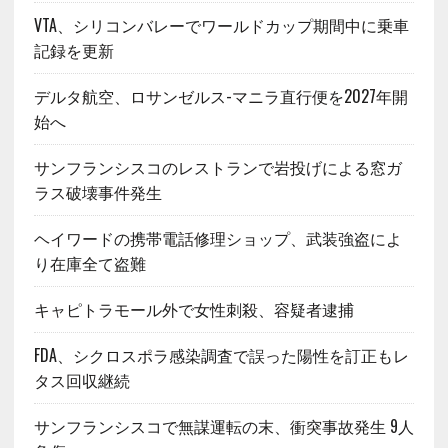
VTA、シリコンバレーでワールドカップ期間中に乗車
記録を更新
デルタ航空、ロサンゼルス-マニラ直行便を2027年開
始へ
サンフランシスコのレストランで岩投げによる窓ガ
ラス破壊事件発生
ヘイワードの携帯電話修理ショップ、武装強盗によ
り在庫全て盗難
キャピトラモール外で女性刺殺、容疑者逮捕
FDA、シクロスポラ感染調査で誤った陽性を訂正もレ
タス回収継続
サンフランシスコで無謀運転の末、衝突事故発生 9人