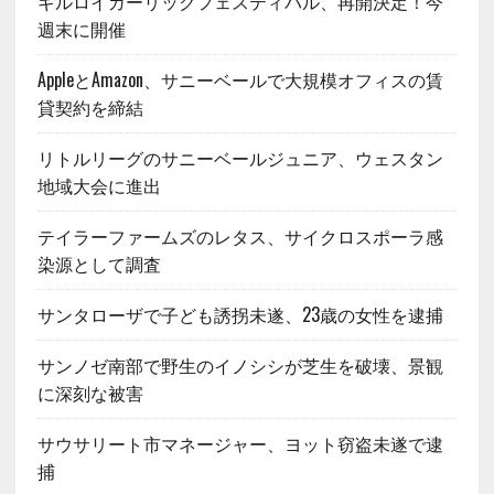
ギルロイガーリックフェスティバル、再開決定！今
週末に開催
AppleとAmazon、サニーベールで大規模オフィスの賃
貸契約を締結
リトルリーグのサニーベールジュニア、ウェスタン
地域大会に進出
テイラーファームズのレタス、サイクロスポーラ感
染源として調査
サンタローザで子ども誘拐未遂、23歳の女性を逮捕
サンノゼ南部で野生のイノシシが芝生を破壊、景観
に深刻な被害
サウサリート市マネージャー、ヨット窃盗未遂で逮
捕