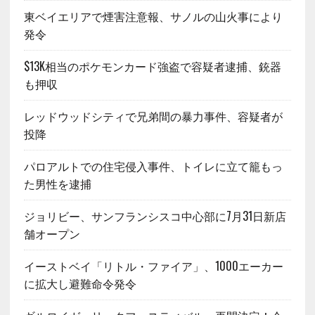
東ベイエリアで煙害注意報、サノルの山火事により
発令
$13K相当のポケモンカード強盗で容疑者逮捕、銃器
も押収
レッドウッドシティで兄弟間の暴力事件、容疑者が
投降
パロアルトでの住宅侵入事件、トイレに立て籠もっ
た男性を逮捕
ジョリビー、サンフランシスコ中心部に7月31日新店
舗オープン
イーストベイ「リトル・ファイア」、1000エーカー
に拡大し避難命令発令