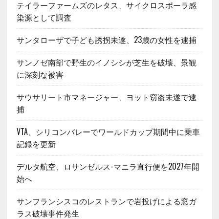
テイラーファームズのレタス、サイクロスポーラ感
染源として調査
サンタローザで子ども誘拐未遂、23歳の女性を逮捕
サンノゼ南部で野生のイノシシが芝生を破壊、景観
に深刻な被害
サウサリート市マネージャー、ヨット窃盗未遂で逮
捕
VTA、シリコンバレーでワールドカップ期間中に乗車
記録を更新
デルタ航空、ロサンゼルス-マニラ直行便を2027年開
始へ
サンフランシスコのレストランで岩投げによる窓ガ
ラス破壊事件発生