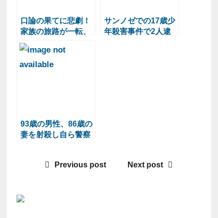
口論の果てに悲劇！
サンノゼでの17歳少
家族の旅路が一転、
年殺害事件で2人逮
運転手逮捕に
捕
93歳の男性、86歳の
妻を射殺し自ら警察
に通報
Previous post
Next post