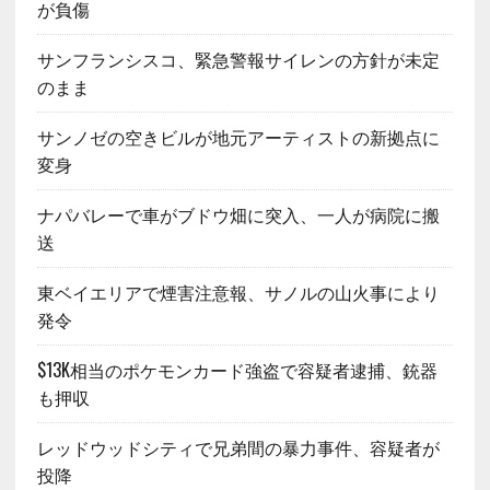
が負傷
サンフランシスコ、緊急警報サイレンの方針が未定
のまま
サンノゼの空きビルが地元アーティストの新拠点に
変身
ナパバレーで車がブドウ畑に突入、一人が病院に搬
送
東ベイエリアで煙害注意報、サノルの山火事により
発令
$13K相当のポケモンカード強盗で容疑者逮捕、銃器
も押収
レッドウッドシティで兄弟間の暴力事件、容疑者が
投降