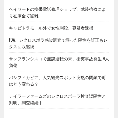
ヘイワードの携帯電話修理ショップ、武装強盗によ
り在庫全て盗難
キャピトラモール外で女性刺殺、容疑者逮捕
FDA、シクロスポラ感染調査で誤った陽性を訂正もレ
タス回収継続
サンフランシスコで無謀運転の末、衝突事故発生 9人
負傷
パシフィカピア、人気観光スポット突然の閉鎖で町
はどう変わる？
テイラーファームズのシクロスポーラ検査誤陽性と
判明、調査継続中