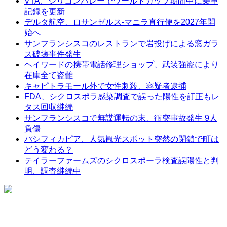
VTA、シリコンバレーでワールドカップ期間中に乗車
記録を更新
デルタ航空、ロサンゼルス-マニラ直行便を2027年開
始へ
サンフランシスコのレストランで岩投げによる窓ガラ
ス破壊事件発生
ヘイワードの携帯電話修理ショップ、武装強盗により
在庫全て盗難
キャピトラモール外で女性刺殺、容疑者逮捕
FDA、シクロスポラ感染調査で誤った陽性を訂正もレ
タス回収継続
サンフランシスコで無謀運転の末、衝突事故発生 9人
負傷
パシフィカピア、人気観光スポット突然の閉鎖で町は
どう変わる？
テイラーファームズのシクロスポーラ検査誤陽性と判
明、調査継続中