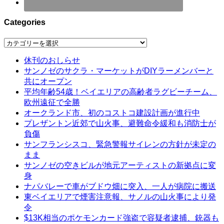
Categories
Categories
休刊のおしらせ
サンノゼのサクラ・マーケットがDIYラーメンバーと
共にオープン
平均年齢54歳！ベイエリアの高齢者ラグビーチーム、
欧州遠征で全勝
オークランド市、初のコストコ建設計画が進行中
プレザントン近郊で山火事、避難命令緩和も消防士が
負傷
サンフランシスコ、緊急警報サイレンの方針が未定の
まま
サンノゼの空きビルが地元アーティストの新拠点に変
身
ナパバレーで車がブドウ畑に突入、一人が病院に搬送
東ベイエリアで煙害注意報、サノルの山火事により発
令
$13K相当のポケモンカード強盗で容疑者逮捕、銃器も