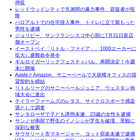
押収
レッドウッドシティで兄弟間の暴力事件、容疑者が投
降
パロアルトでの住宅侵入事件、トイレに立て籠もった
男性を逮捕
ジョリビー、サンフランシスコ中心部に7月31日新店
舗オープン
イーストベイ「リトル・ファイア」、1000エーカーに
拡大し避難命令発令
ギルロイガーリックフェスティバル、再開決定！今週
末に開催
AppleとAmazon、サニーベールで大規模オフィスの賃
貸契約を締結
リトルリーグのサニーベールジュニア、ウェスタン地
域大会に進出
テイラーファームズのレタス、サイクロスポーラ感染
源として調査
サンタローザで子ども誘拐未遂、23歳の女性を逮捕
サンノゼ南部で野生のイノシシが芝生を破壊、景観に
深刻な被害
サウサリート市マネージャー、ヨット窃盗未遂で逮捕