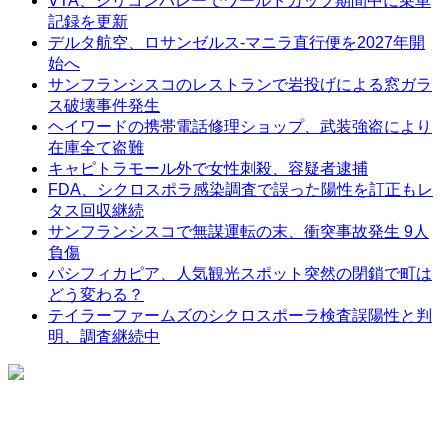
VTA、シリコンバレーでワールドカップ期間中に乗車
記録を更新
デルタ航空、ロサンゼルス-マニラ直行便を2027年開
始へ
サンフランシスコのレストランで岩投げによる窓ガラ
ス破壊事件発生
ヘイワードの携帯電話修理ショップ、武装強盗により
在庫全て盗難
キャピトラモール外で女性刺殺、容疑者逮捕
FDA、シクロスポラ感染調査で誤った陽性を訂正もレ
タス回収継続
サンフランシスコで無謀運転の末、衝突事故発生 9人
負傷
パシフィカピア、人気観光スポット突然の閉鎖で町は
どう変わる？
テイラーファームズのシクロスポーラ検査誤陽性と判
明、調査継続中