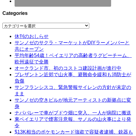
Categories
Categories
休刊のおしらせ
サンノゼのサクラ・マーケットがDIYラーメンバーと
共にオープン
平均年齢54歳！ベイエリアの高齢者ラグビーチーム、
欧州遠征で全勝
オークランド市、初のコストコ建設計画が進行中
プレザントン近郊で山火事、避難命令緩和も消防士が
負傷
サンフランシスコ、緊急警報サイレンの方針が未定の
まま
サンノゼの空きビルが地元アーティストの新拠点に変
身
ナパバレーで車がブドウ畑に突入、一人が病院に搬送
東ベイエリアで煙害注意報、サノルの山火事により発
令
$13K相当のポケモンカード強盗で容疑者逮捕、銃器も