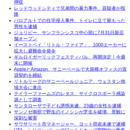
押収
レッドウッドシティで兄弟間の暴力事件、容疑者が投
降
パロアルトでの住宅侵入事件、トイレに立て籠もった
男性を逮捕
ジョリビー、サンフランシスコ中心部に7月31日新店
舗オープン
イーストベイ「リトル・ファイア」、1000エーカーに
拡大し避難命令発令
ギルロイガーリックフェスティバル、再開決定！今週
末に開催
AppleとAmazon、サニーベールで大規模オフィスの賃
貸契約を締結
リトルリーグのサニーベールジュニア、ウェスタン地
域大会に進出
テイラーファームズのレタス、サイクロスポーラ感染
源として調査
サンタローザで子ども誘拐未遂、23歳の女性を逮捕
サンノゼ南部で野生のイノシシが芝生を破壊、景観に
深刻な被害
サウサリート市マネージャー、ヨット窃盗未遂で逮捕