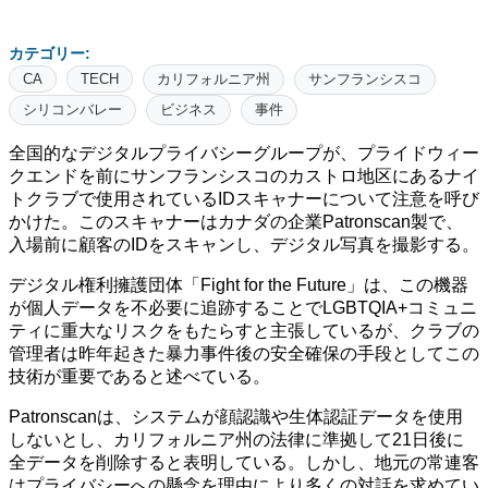
カテゴリー:
CA
TECH
カリフォルニア州
サンフランシスコ
シリコンバレー
ビジネス
事件
全国的なデジタルプライバシーグループが、プライドウィー
クエンドを前にサンフランシスコのカストロ地区にあるナイ
トクラブで使用されているIDスキャナーについて注意を呼び
かけた。このスキャナーはカナダの企業Patronscan製で、
入場前に顧客のIDをスキャンし、デジタル写真を撮影する。
デジタル権利擁護団体「Fight for the Future」は、この機器
が個人データを不必要に追跡することでLGBTQIA+コミュニ
ティに重大なリスクをもたらすと主張しているが、クラブの
管理者は昨年起きた暴力事件後の安全確保の手段としてこの
技術が重要であると述べている。
Patronscanは、システムが顔認識や生体認証データを使用
しないとし、カリフォルニア州の法律に準拠して21日後に
全データを削除すると表明している。しかし、地元の常連客
はプライバシーへの懸念を理由により多くの対話を求めてい