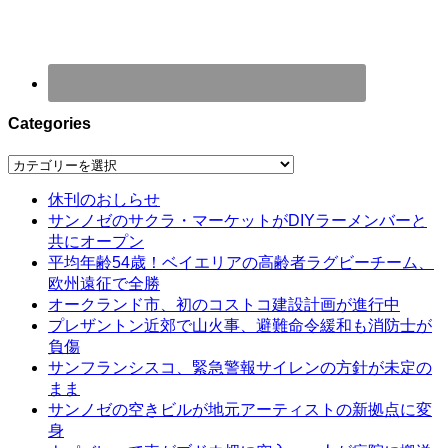
Categories
Categories
休刊のおしらせ
サンノゼのサクラ・マーケットがDIYラーメンバーと
共にオープン
平均年齢54歳！ベイエリアの高齢者ラグビーチーム、
欧州遠征で全勝
オークランド市、初のコストコ建設計画が進行中
プレザントン近郊で山火事、避難命令緩和も消防士が
負傷
サンフランシスコ、緊急警報サイレンの方針が未定の
まま
サンノゼの空きビルが地元アーティストの新拠点に変
身