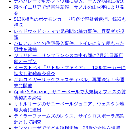
ナパバレーで車がブドウ畑に突入、一人が病院に搬送
東ベイエリアで煙害注意報、サノルの山火事により発
令
$13K相当のポケモンカード強盗で容疑者逮捕、銃器も
押収
レッドウッドシティで兄弟間の暴力事件、容疑者が投
降
パロアルトでの住宅侵入事件、トイレに立て籠もった
男性を逮捕
ジョリビー、サンフランシスコ中心部に7月31日新店
舗オープン
イーストベイ「リトル・ファイア」、1000エーカーに
拡大し避難命令発令
ギルロイガーリックフェスティバル、再開決定！今週
末に開催
AppleとAmazon、サニーベールで大規模オフィスの賃
貸契約を締結
リトルリーグのサニーベールジュニア、ウェスタン地
域大会に進出
テイラーファームズのレタス、サイクロスポーラ感染
源として調査
サンタローザで子ども誘拐未遂、23歳の女性を逮捕