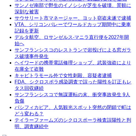
サンノゼ南部で野生のイノシシが芝生を破壊、景観に
深刻な被害
サウサリート市マネージャー、ヨット窃盗未遂で逮捕
VTA、シリコンバレーでワールドカップ期間中に乗車
記録を更新
デルタ航空、ロサンゼルス-マニラ直行便を2027年開
始へ
サンフランシスコのレストランで岩投げによる窓ガラ
ス破壊事件発生
ヘイワードの携帯電話修理ショップ、武装強盗により
在庫全て盗難
キャピトラモール外で女性刺殺、容疑者逮捕
FDA、シクロスポラ感染調査で誤った陽性を訂正もレ
タス回収継続
サンフランシスコで無謀運転の末、衝突事故発生 9人
負傷
パシフィカピア、人気観光スポット突然の閉鎖で町は
どう変わる？
テイラーファームズのシクロスポーラ検査誤陽性と判
明、調査継続中