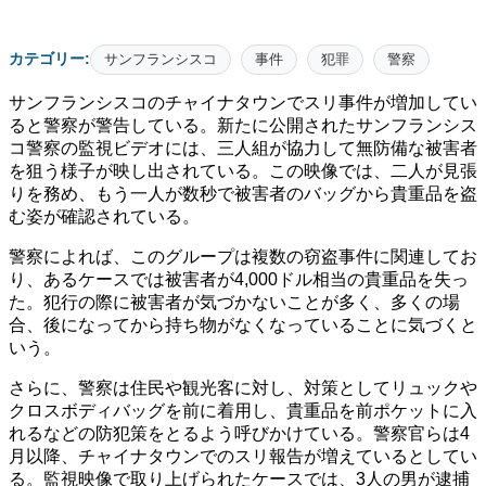
カテゴリー:
サンフランシスコ
事件
犯罪
警察
サンフランシスコのチャイナタウンでスリ事件が増加してい
ると警察が警告している。新たに公開されたサンフランシス
コ警察の監視ビデオには、三人組が協力して無防備な被害者
を狙う様子が映し出されている。この映像では、二人が見張
りを務め、もう一人が数秒で被害者のバッグから貴重品を盗
む姿が確認されている。
警察によれば、このグループは複数の窃盗事件に関連してお
り、あるケースでは被害者が4,000ドル相当の貴重品を失っ
た。犯行の際に被害者が気づかないことが多く、多くの場
合、後になってから持ち物がなくなっていることに気づくと
いう。
さらに、警察は住民や観光客に対し、対策としてリュックや
クロスボディバッグを前に着用し、貴重品を前ポケットに入
れるなどの防犯策をとるよう呼びかけている。警察官らは4
月以降、チャイナタウンでのスリ報告が増えているとしてい
る。監視映像で取り上げられたケースでは、3人の男が逮捕