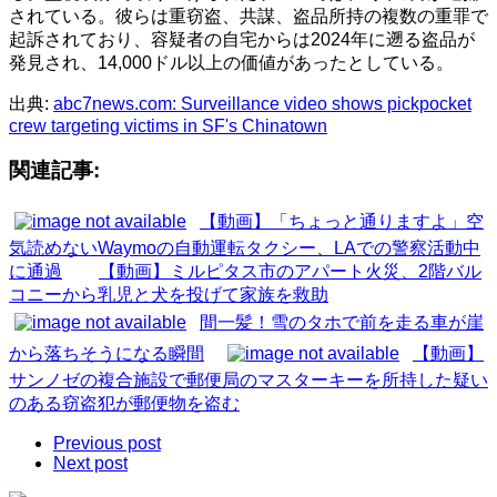
されている。彼らは重窃盗、共謀、盗品所持の複数の重罪で
起訴されており、容疑者の自宅からは2024年に遡る盗品が
発見され、14,000ドル以上の価値があったとしている。
出典:
abc7news.com: Surveillance video shows pickpocket
crew targeting victims in SF's Chinatown
関連記事:
【動画】「ちょっと通りますよ」空
気読めないWaymoの自動運転タクシー、LAでの警察活動中
に通過
【動画】ミルピタス市のアパート火災、2階バル
コニーから乳児と犬を投げて家族を救助
間一髪！雪のタホで前を走る車が崖
から落ちそうになる瞬間
【動画】
サンノゼの複合施設で郵便局のマスターキーを所持した疑い
のある窃盗犯が郵便物を盗む
Previous post
Next post