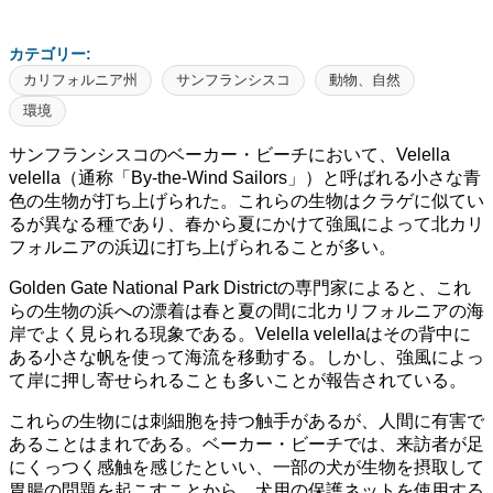
カテゴリー:
カリフォルニア州
サンフランシスコ
動物、自然
環境
サンフランシスコのベーカー・ビーチにおいて、Velella
velella（通称「By-the-Wind Sailors」）と呼ばれる小さな青
色の生物が打ち上げられた。これらの生物はクラゲに似てい
るが異なる種であり、春から夏にかけて強風によって北カリ
フォルニアの浜辺に打ち上げられることが多い。
Golden Gate National Park Districtの専門家によると、これ
らの生物の浜への漂着は春と夏の間に北カリフォルニアの海
岸でよく見られる現象である。Velella velellaはその背中に
ある小さな帆を使って海流を移動する。しかし、強風によっ
て岸に押し寄せられることも多いことが報告されている。
これらの生物には刺細胞を持つ触手があるが、人間に有害で
あることはまれである。ベーカー・ビーチでは、来訪者が足
にくっつく感触を感じたといい、一部の犬が生物を摂取して
胃腸の問題を起こすことから、犬用の保護ネットを使用する