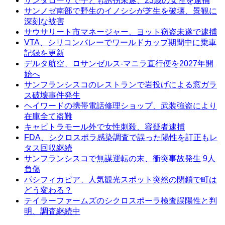
サンタローザで子ども誘拐未遂、23歳の女性を逮捕
サンノゼ南部で野生のイノシシが芝生を破壊、景観に
深刻な被害
サウサリート市マネージャー、ヨット窃盗未遂で逮捕
VTA、シリコンバレーでワールドカップ期間中に乗車
記録を更新
デルタ航空、ロサンゼルス-マニラ直行便を2027年開
始へ
サンフランシスコのレストランで岩投げによる窓ガラ
ス破壊事件発生
ヘイワードの携帯電話修理ショップ、武装強盗により
在庫全て盗難
キャピトラモール外で女性刺殺、容疑者逮捕
FDA、シクロスポラ感染調査で誤った陽性を訂正もレ
タス回収継続
サンフランシスコで無謀運転の末、衝突事故発生 9人
負傷
パシフィカピア、人気観光スポット突然の閉鎖で町は
どう変わる？
テイラーファームズのシクロスポーラ検査誤陽性と判
明、調査継続中