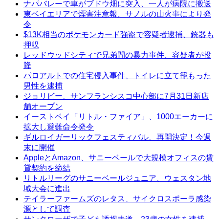
ナパバレーで車がブドウ畑に突入、一人が病院に搬送
東ベイエリアで煙害注意報、サノルの山火事により発
令
$13K相当のポケモンカード強盗で容疑者逮捕、銃器も
押収
レッドウッドシティで兄弟間の暴力事件、容疑者が投
降
パロアルトでの住宅侵入事件、トイレに立て籠もった
男性を逮捕
ジョリビー、サンフランシスコ中心部に7月31日新店
舗オープン
イーストベイ「リトル・ファイア」、1000エーカーに
拡大し避難命令発令
ギルロイガーリックフェスティバル、再開決定！今週
末に開催
AppleとAmazon、サニーベールで大規模オフィスの賃
貸契約を締結
リトルリーグのサニーベールジュニア、ウェスタン地
域大会に進出
テイラーファームズのレタス、サイクロスポーラ感染
源として調査