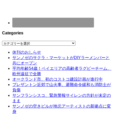
Categories
Categories
休刊のおしらせ
サンノゼのサクラ・マーケットがDIYラーメンバーと
共にオープン
平均年齢54歳！ベイエリアの高齢者ラグビーチーム、
欧州遠征で全勝
オークランド市、初のコストコ建設計画が進行中
プレザントン近郊で山火事、避難命令緩和も消防士が
負傷
サンフランシスコ、緊急警報サイレンの方針が未定の
まま
サンノゼの空きビルが地元アーティストの新拠点に変
身