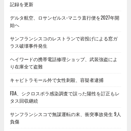
記録を更新
デルタ航空、ロサンゼルス-マニラ直行便を2027年開
始へ
サンフランシスコのレストランで岩投げによる窓ガ
ラス破壊事件発生
ヘイワードの携帯電話修理ショップ、武装強盗によ
り在庫全て盗難
キャピトラモール外で女性刺殺、容疑者逮捕
FDA、シクロスポラ感染調査で誤った陽性を訂正もレ
タス回収継続
サンフランシスコで無謀運転の末、衝突事故発生 9人
負傷