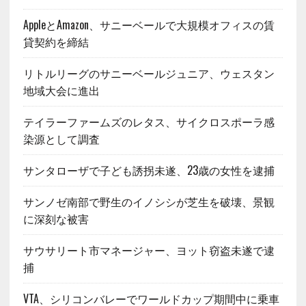
AppleとAmazon、サニーベールで大規模オフィスの賃
貸契約を締結
リトルリーグのサニーベールジュニア、ウェスタン
地域大会に進出
テイラーファームズのレタス、サイクロスポーラ感
染源として調査
サンタローザで子ども誘拐未遂、23歳の女性を逮捕
サンノゼ南部で野生のイノシシが芝生を破壊、景観
に深刻な被害
サウサリート市マネージャー、ヨット窃盗未遂で逮
捕
VTA、シリコンバレーでワールドカップ期間中に乗車