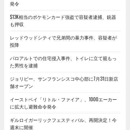
発令
$13K相当のポケモンカード強盗で容疑者逮捕、銃器
も押収
レッドウッドシティで兄弟間の暴力事件、容疑者が
投降
パロアルトでの住宅侵入事件、トイレに立て籠もっ
た男性を逮捕
ジョリビー、サンフランシスコ中心部に7月31日新店
舗オープン
イーストベイ「リトル・ファイア」、1000エーカー
に拡大し避難命令発令
ギルロイガーリックフェスティバル、再開決定！今
週末に開催