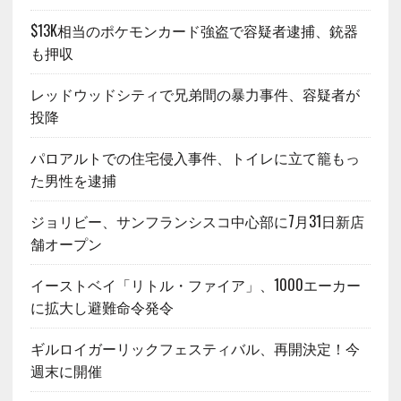
$13K相当のポケモンカード強盗で容疑者逮捕、銃器
も押収
レッドウッドシティで兄弟間の暴力事件、容疑者が
投降
パロアルトでの住宅侵入事件、トイレに立て籠もっ
た男性を逮捕
ジョリビー、サンフランシスコ中心部に7月31日新店
舗オープン
イーストベイ「リトル・ファイア」、1000エーカー
に拡大し避難命令発令
ギルロイガーリックフェスティバル、再開決定！今
週末に開催