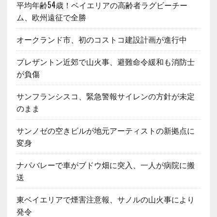
平均年齢54歳！ベイエリアの高齢者ラグビーチー
ム、欧州遠征で全勝
オークランド市、初のコストコ建設計画が進行中
プレザントン近郊で山火事、避難命令緩和も消防士
が負傷
サンフランシスコ、緊急警報サイレンの方針が未定
のまま
サンノゼの空きビルが地元アーティストの新拠点に
変身
ナパバレーで車がブドウ畑に突入、一人が病院に搬
送
東ベイエリアで煙害注意報、サノルの山火事により
発令