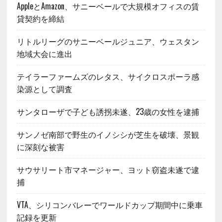
AppleとAmazon、サニーベールで大規模オフィスの賃
貸契約を締結
リトルリーグのサニーベールジュニア、ウェスタン
地域大会に進出
テイラーファームズのレタス、サイクロスポーラ感
染源として調査
サンタローザで子ども誘拐未遂、23歳の女性を逮捕
サンノゼ南部で野生のイノシシが芝生を破壊、景観
に深刻な被害
サウサリート市マネージャー、ヨット窃盗未遂で逮
捕
VTA、シリコンバレーでワールドカップ期間中に乗車
記録を更新