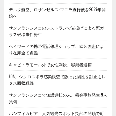
デルタ航空、ロサンゼルス-マニラ直行便を2027年開
始へ
サンフランシスコのレストランで岩投げによる窓ガ
ラス破壊事件発生
ヘイワードの携帯電話修理ショップ、武装強盗によ
り在庫全て盗難
キャピトラモール外で女性刺殺、容疑者逮捕
FDA、シクロスポラ感染調査で誤った陽性を訂正もレ
タス回収継続
サンフランシスコで無謀運転の末、衝突事故発生 9人
負傷
パシフィカピア、人気観光スポット突然の閉鎖で町