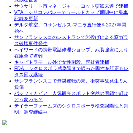
サウサリート市マネージャー、ヨット窃盗未遂で逮捕
VTA、シリコンバレーでワールドカップ期間中に乗車
記録を更新
デルタ航空、ロサンゼルス-マニラ直行便を2027年開
始へ
サンフランシスコのレストランで岩投げによる窓ガラ
ス破壊事件発生
ヘイワードの携帯電話修理ショップ、武装強盗により
在庫全て盗難
キャピトラモール外で女性刺殺、容疑者逮捕
FDA、シクロスポラ感染調査で誤った陽性を訂正もレ
タス回収継続
サンフランシスコで無謀運転の末、衝突事故発生 9人
負傷
パシフィカピア、人気観光スポット突然の閉鎖で町は
どう変わる？
テイラーファームズのシクロスポーラ検査誤陽性と判
明、調査継続中