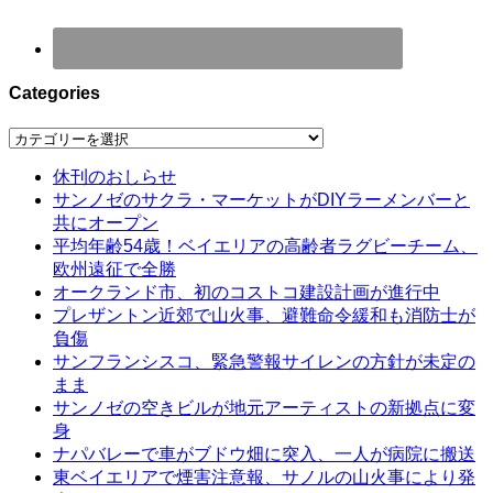
Categories
Categories
休刊のおしらせ
サンノゼのサクラ・マーケットがDIYラーメンバーと
共にオープン
平均年齢54歳！ベイエリアの高齢者ラグビーチーム、
欧州遠征で全勝
オークランド市、初のコストコ建設計画が進行中
プレザントン近郊で山火事、避難命令緩和も消防士が
負傷
サンフランシスコ、緊急警報サイレンの方針が未定の
まま
サンノゼの空きビルが地元アーティストの新拠点に変
身
ナパバレーで車がブドウ畑に突入、一人が病院に搬送
東ベイエリアで煙害注意報、サノルの山火事により発