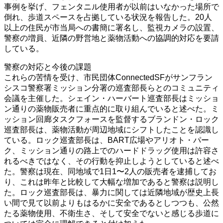
事例を挙げ、フェンタニル使用者が以前はいなかった場所で
倒れ、歩道スペースを占拠している状況を報告した。20人
以上の住民が市当局への書簡に署名し、監視カメラの設置、
警察の増員、近隣の野営地と薬物活動への協調的対応を要請
している。
警察の対応と今後の課題
これらの苦情を受け、市民団体ConnectedSFがサンフラン
シスコ警察署ミッション分署の巡査部長らとのコミュニティ
会議を主催した。シェイン・ハーバート巡査部長はミッショ
ン通りの薬物販売者に重点的に取り組んでいると述べた。ミ
ッション回廊タスクフォースを監督するブランドン・ロック
巡査部長は、薬物活動が周辺地域にシフトしたことを認識し
ている。ロック巡査部長は、BART広場やアリオト・パー
ク、ミッション通りの路上でのハードドラッグ使用は許容さ
れるべきではなく、その行動を抑止しようとしていると述べ
た。警察は現在、同地域で1日1〜2人の販売者を逮捕してお
り、これは昨年と比較して大幅な増加であると警察は説明し
た。ロック巡査部長は、暴力に関しては近隣地域が歴史上長
い間で見て以前よりもはるかに安全であるとしつつも、公然
たる薬物使用、不衛生さ、そして安全でないと感じる歩道に