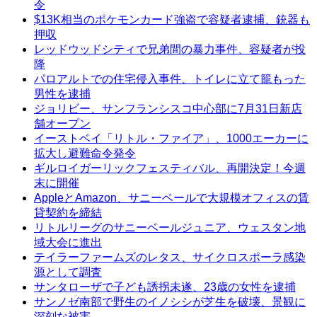
令
$13K相当のポケモンカード強盗で容疑者逮捕、銃器も
押収
レッドウッドシティで兄弟間の暴力事件、容疑者が投
降
パロアルトでの住宅侵入事件、トイレに立て籠もった
男性を逮捕
ジョリビー、サンフランシスコ中心部に7月31日新店
舗オープン
イーストベイ「リトル・ファイア」、1000エーカーに
拡大し避難命令発令
ギルロイガーリックフェスティバル、再開決定！今週
末に開催
AppleとAmazon、サニーベールで大規模オフィスの賃
貸契約を締結
リトルリーグのサニーベールジュニア、ウェスタン地
域大会に進出
テイラーファームズのレタス、サイクロスポーラ感染
源として調査
サンタローザで子ども誘拐未遂、23歳の女性を逮捕
サンノゼ南部で野生のイノシシが芝生を破壊、景観に
深刻な被害