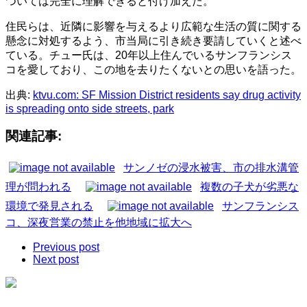
ついては完全に理解できると付け加えた。
住民らは、近隣に影響を与えるより広範な生活の質に関する
懸念に対処するよう、市当局に引き続き要請していくと述べ
ている。チュー氏は、20年以上住んでいるサンフランシス
コを愛しており、この地を去りたくないとの思いを語った。
出典:
ktvu.com: SF Mission District residents say drug activity
is spreading onto side streets, park
関連記事:
サンノゼの浸水被害、市の排水溝管
理が問われる
複数の子犬が劣悪な
環境で発見される
サンフランシス
コ、深夜営業の禁止を他地域に拡大へ
Previous post
Next post