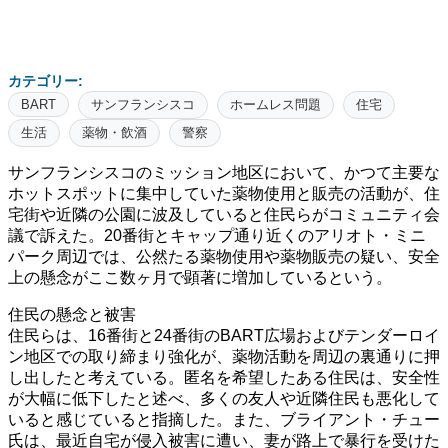
カテゴリー:
BART
サンフランシスコ
ホームレス問題
住宅
生活
薬物・飲酒
警察
サンフランシスコのミッション地区において、かつて主要な
ホットスポットに集中していた薬物使用と販売の活動が、住
宅街や近隣の公園に波及していると住民らがコミュニティ会
議で訴えた。20番街とキャップ通り近くのアリオト・ミニ
パーク周辺では、公然たる薬物使用や薬物販売の疑い、安全
上の懸念がここ数ヶ月で顕著に増加しているという。
住民の懸念と被害
住民らは、16番街と24番街のBART広場およびテンダーロイ
ン地区での取り締まり強化が、薬物活動を周辺の裏通りに押
し出したと考えている。匿名を希望したある住民は、安全性
が大幅に低下したと述べ、多くの友人や近隣住民も悪化して
いると感じていると指摘した。また、ブライアント・チュー
氏は、最近自宅が侵入被害に遭い、妻が路上で暴行を受けた