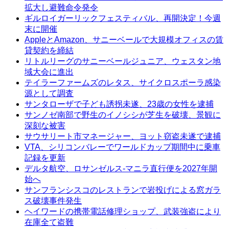
拡大し避難命令発令
ギルロイガーリックフェスティバル、再開決定！今週
末に開催
AppleとAmazon、サニーベールで大規模オフィスの賃
貸契約を締結
リトルリーグのサニーベールジュニア、ウェスタン地
域大会に進出
テイラーファームズのレタス、サイクロスポーラ感染
源として調査
サンタローザで子ども誘拐未遂、23歳の女性を逮捕
サンノゼ南部で野生のイノシシが芝生を破壊、景観に
深刻な被害
サウサリート市マネージャー、ヨット窃盗未遂で逮捕
VTA、シリコンバレーでワールドカップ期間中に乗車
記録を更新
デルタ航空、ロサンゼルス-マニラ直行便を2027年開
始へ
サンフランシスコのレストランで岩投げによる窓ガラ
ス破壊事件発生
ヘイワードの携帯電話修理ショップ、武装強盗により
在庫全て盗難