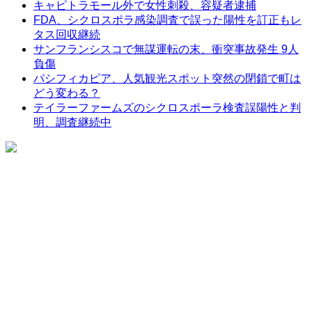
キャピトラモール外で女性刺殺、容疑者逮捕
FDA、シクロスポラ感染調査で誤った陽性を訂正もレ
タス回収継続
サンフランシスコで無謀運転の末、衝突事故発生 9人
負傷
パシフィカピア、人気観光スポット突然の閉鎖で町は
どう変わる？
テイラーファームズのシクロスポーラ検査誤陽性と判
明、調査継続中