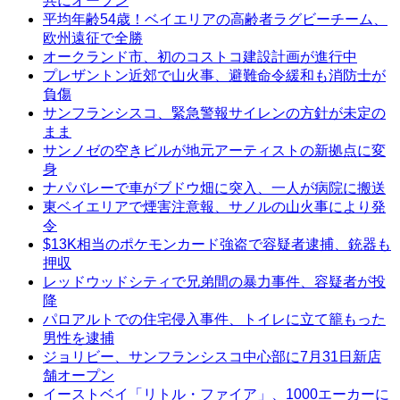
共にオープン
平均年齢54歳！ベイエリアの高齢者ラグビーチーム、
欧州遠征で全勝
オークランド市、初のコストコ建設計画が進行中
プレザントン近郊で山火事、避難命令緩和も消防士が
負傷
サンフランシスコ、緊急警報サイレンの方針が未定の
まま
サンノゼの空きビルが地元アーティストの新拠点に変
身
ナパバレーで車がブドウ畑に突入、一人が病院に搬送
東ベイエリアで煙害注意報、サノルの山火事により発
令
$13K相当のポケモンカード強盗で容疑者逮捕、銃器も
押収
レッドウッドシティで兄弟間の暴力事件、容疑者が投
降
パロアルトでの住宅侵入事件、トイレに立て籠もった
男性を逮捕
ジョリビー、サンフランシスコ中心部に7月31日新店
舗オープン
イーストベイ「リトル・ファイア」、1000エーカーに