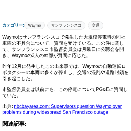
カテゴリー:
Waymo
サンフランシスコ
交通
Waymoはサンフランシスコで発生した大規模停電時の同社
車両の不具合について、質問を受けている。この件に関し
て、サンフランシスコ市監督委員会は月曜日に公聴会を開
き、Waymoの3人の幹部が質問に応じた。
昨年12月に発生したこの出来事では、Waymoの自動運転ロ
ボタクシーの車両の多くが停止し、交通の混乱や道路封鎖を
引き起こした。
市監督委員会は以前にも、この停電についてPG&Eに質問し
ていた。
出典:
nbcbayarea.com: Supervisors question Waymo over
problems during widespread San Francisco outage
関連記事: