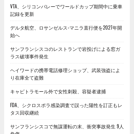
VTA、シリコンバレーでワールドカップ期間中に乗車
記録を更新
デルタ航空、ロサンゼルス-マニラ直行便を2027年開
始へ
サンフランシスコのレストランで岩投げによる窓ガ
ラス破壊事件発生
ヘイワードの携帯電話修理ショップ、武装強盗によ
り在庫全て盗難
キャピトラモール外で女性刺殺、容疑者逮捕
FDA、シクロスポラ感染調査で誤った陽性を訂正もレ
タス回収継続
サンフランシスコで無謀運転の末、衝突事故発生 9人
負傷