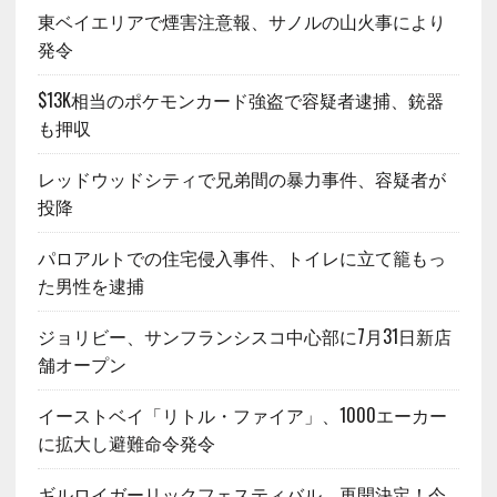
東ベイエリアで煙害注意報、サノルの山火事により
発令
$13K相当のポケモンカード強盗で容疑者逮捕、銃器
も押収
レッドウッドシティで兄弟間の暴力事件、容疑者が
投降
パロアルトでの住宅侵入事件、トイレに立て籠もっ
た男性を逮捕
ジョリビー、サンフランシスコ中心部に7月31日新店
舗オープン
イーストベイ「リトル・ファイア」、1000エーカー
に拡大し避難命令発令
ギルロイガーリックフェスティバル、再開決定！今