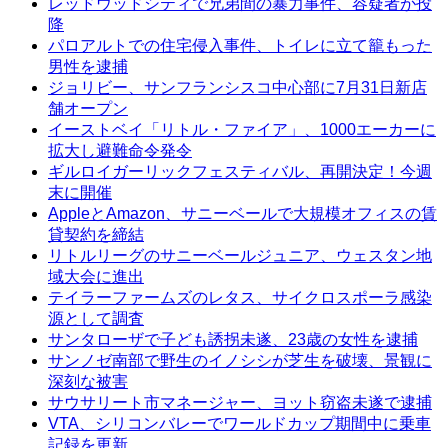
レッドウッドシティで兄弟間の暴力事件、容疑者が投
降
パロアルトでの住宅侵入事件、トイレに立て籠もった
男性を逮捕
ジョリビー、サンフランシスコ中心部に7月31日新店
舗オープン
イーストベイ「リトル・ファイア」、1000エーカーに
拡大し避難命令発令
ギルロイガーリックフェスティバル、再開決定！今週
末に開催
AppleとAmazon、サニーベールで大規模オフィスの賃
貸契約を締結
リトルリーグのサニーベールジュニア、ウェスタン地
域大会に進出
テイラーファームズのレタス、サイクロスポーラ感染
源として調査
サンタローザで子ども誘拐未遂、23歳の女性を逮捕
サンノゼ南部で野生のイノシシが芝生を破壊、景観に
深刻な被害
サウサリート市マネージャー、ヨット窃盗未遂で逮捕
VTA、シリコンバレーでワールドカップ期間中に乗車
記録を更新