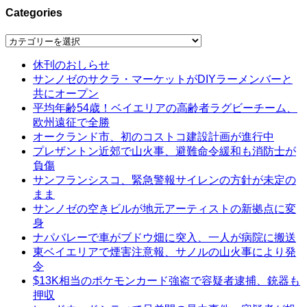
Categories
Categories
休刊のおしらせ
サンノゼのサクラ・マーケットがDIYラーメンバーと
共にオープン
平均年齢54歳！ベイエリアの高齢者ラグビーチーム、
欧州遠征で全勝
オークランド市、初のコストコ建設計画が進行中
プレザントン近郊で山火事、避難命令緩和も消防士が
負傷
サンフランシスコ、緊急警報サイレンの方針が未定の
まま
サンノゼの空きビルが地元アーティストの新拠点に変
身
ナパバレーで車がブドウ畑に突入、一人が病院に搬送
東ベイエリアで煙害注意報、サノルの山火事により発
令
$13K相当のポケモンカード強盗で容疑者逮捕、銃器も
押収