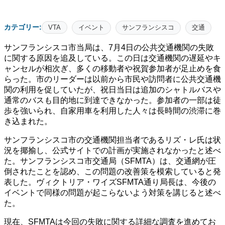
カテゴリー:
VTA
イベント
サンフランシスコ
交通
サンフランシスコ市当局は、7月4日の公共交通機関の失敗
に関する原因を追及している。この日は交通機関の遅延やキ
ャンセルが相次ぎ、多くの移動者や祝賀参加者が足止めを食
らった。市のリーダーは以前から市民や訪問者に公共交通機
関の利用を促していたが、祝日当日は追加のシャトルバスや
通常のバスも目的地に到達できなかった。参加者の一部は徒
歩を強いられ、自家用車を利用した人々は長時間の渋滞に巻
き込まれた。
サンフランシスコ市の交通機関担当者であるリズ・レ氏は状
況を揶揄し、公式サイトでの計画が実施されなかったと述べ
た。サンフランシスコ市交通局（SFMTA）は、交通網が圧
倒されたことを認め、この問題の改善策を模索していると発
表した。ヴィクトリア・ワイズSFMTA通り局長は、今後の
イベントで同様の問題が起こらないよう対策を講じると述べ
た。
現在、SFMTAは今回の失敗に関する詳細な調査を進めてお