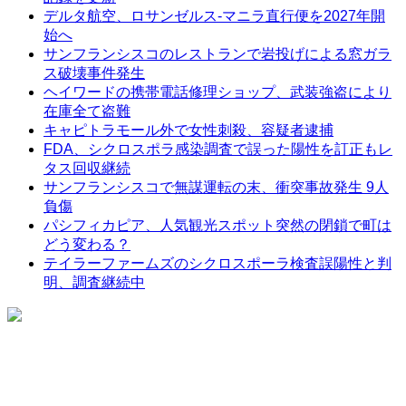
デルタ航空、ロサンゼルス-マニラ直行便を2027年開
始へ
サンフランシスコのレストランで岩投げによる窓ガラ
ス破壊事件発生
ヘイワードの携帯電話修理ショップ、武装強盗により
在庫全て盗難
キャピトラモール外で女性刺殺、容疑者逮捕
FDA、シクロスポラ感染調査で誤った陽性を訂正もレ
タス回収継続
サンフランシスコで無謀運転の末、衝突事故発生 9人
負傷
パシフィカピア、人気観光スポット突然の閉鎖で町は
どう変わる？
テイラーファームズのシクロスポーラ検査誤陽性と判
明、調査継続中