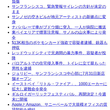
負傷
サンフランシスコ、緊急警報サイレンの方針が未定の
まま
サンノゼの空きビルが地元アーティストの新拠点に変
身
ナパバレーで車がブドウ畑に突入、一人が病院に搬送
東ベイエリアで煙害注意報、サノルの山火事により発
令
$13K相当のポケモンカード強盗で容疑者逮捕、銃器も
押収
レッドウッドシティで兄弟間の暴力事件、容疑者が投
降
パロアルトでの住宅侵入事件、トイレに立て籠もった
男性を逮捕
ジョリビー、サンフランシスコ中心部に7月31日新店
舗オープン
イーストベイ「リトル・ファイア」、1000エーカーに
拡大し避難命令発令
ギルロイガーリックフェスティバル、再開決定！今週
末に開催
AppleとAmazon、サニーベールで大規模オフィスの賃
貸契約を締結