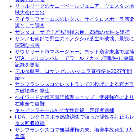
リトルリーグのサニーベールジュニア、ウェスタン地
域大会に進出
テイラーファームズのレタス、サイクロスポーラ感染
源として調査
サンタローザで子ども誘拐未遂、23歳の女性を逮捕
サンノゼ南部で野生のイノシシが芝生を破壊、景観に
深刻な被害
サウサリート市マネージャー、ヨット窃盗未遂で逮捕
VTA、シリコンバレーでワールドカップ期間中に乗車
記録を更新
デルタ航空、ロサンゼルス-マニラ直行便を2027年開
始へ
サンフランシスコのレストランで岩投げによる窓ガラ
ス破壊事件発生
ヘイワードの携帯電話修理ショップ、武装強盗により
在庫全て盗難
キャピトラモール外で女性刺殺、容疑者逮捕
FDA、シクロスポラ感染調査で誤った陽性を訂正もレ
タス回収継続
サンフランシスコで無謀運転の末、衝突事故発生 9人
負傷