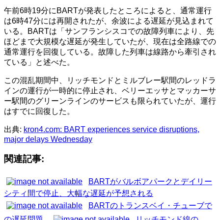
午前6時19分にBARTが発表したところによると、通常運行
は6時47分には再開されたが、余波による遅延が見込まれて
いる。BARTは「サンフランシスコでの故障列車により、先
ほどまで大規模な遅延が発生していたが、現在は全路線での
通常運行を回復している。故障した列車は線路から牽引され
ている」と述べた。
この混乱期間中、リッチモンドとミルブレー駅間のレッドラ
インの運行が一時的に停止され、ベリーエッサとマッカーサ
ー駅間のグリーンラインのサービスも限られていたが、運行
はすでに回復した。
出典:
kron4.com: BART experiences service disruptions,
major delays Wednesday
関連記事:
BARTがバルボアパークとデイリー
シティ間で停止、大幅な遅延が予想される
BARTのトランスベイ・チューブで
の遅延問題
リッチモンド線の