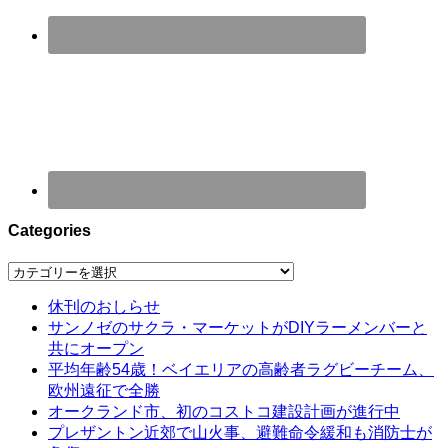
Categories
Categories
休刊のおしらせ
サンノゼのサクラ・マーケットがDIYラーメンバーと
共にオープン
平均年齢54歳！ベイエリアの高齢者ラグビーチーム、
欧州遠征で全勝
オークランド市、初のコストコ建設計画が進行中
プレザントン近郊で山火事、避難命令緩和も消防士が