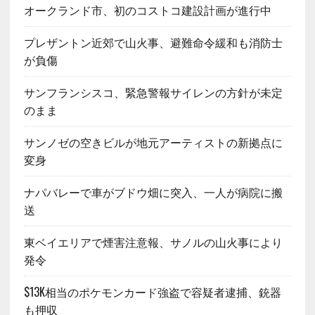
オークランド市、初のコストコ建設計画が進行中
プレザントン近郊で山火事、避難命令緩和も消防士
が負傷
サンフランシスコ、緊急警報サイレンの方針が未定
のまま
サンノゼの空きビルが地元アーティストの新拠点に
変身
ナパバレーで車がブドウ畑に突入、一人が病院に搬
送
東ベイエリアで煙害注意報、サノルの山火事により
発令
$13K相当のポケモンカード強盗で容疑者逮捕、銃器
も押収