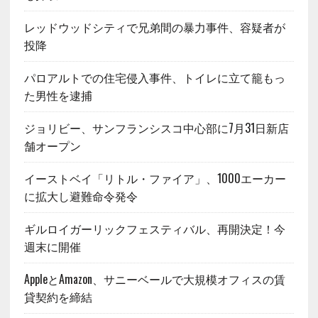
レッドウッドシティで兄弟間の暴力事件、容疑者が
投降
パロアルトでの住宅侵入事件、トイレに立て籠もっ
た男性を逮捕
ジョリビー、サンフランシスコ中心部に7月31日新店
舗オープン
イーストベイ「リトル・ファイア」、1000エーカー
に拡大し避難命令発令
ギルロイガーリックフェスティバル、再開決定！今
週末に開催
AppleとAmazon、サニーベールで大規模オフィスの賃
貸契約を締結