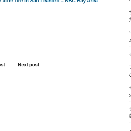
e after fire in San Leandro – NBC Bay Area
ost
Next post