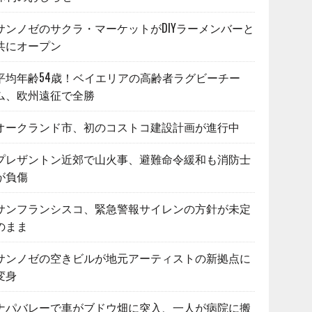
サンノゼのサクラ・マーケットがDIYラーメンバーと
共にオープン
平均年齢54歳！ベイエリアの高齢者ラグビーチー
ム、欧州遠征で全勝
オークランド市、初のコストコ建設計画が進行中
プレザントン近郊で山火事、避難命令緩和も消防士
が負傷
サンフランシスコ、緊急警報サイレンの方針が未定
のまま
サンノゼの空きビルが地元アーティストの新拠点に
変身
ナパバレーで車がブドウ畑に突入、一人が病院に搬