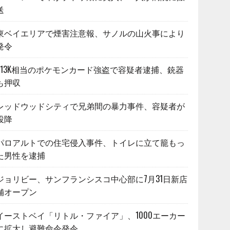
送
東ベイエリアで煙害注意報、サノルの山火事により
発令
$13K相当のポケモンカード強盗で容疑者逮捕、銃器
も押収
レッドウッドシティで兄弟間の暴力事件、容疑者が
投降
パロアルトでの住宅侵入事件、トイレに立て籠もっ
た男性を逮捕
ジョリビー、サンフランシスコ中心部に7月31日新店
舗オープン
イーストベイ「リトル・ファイア」、1000エーカー
に拡大し避難命令発令