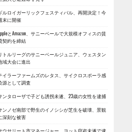
ギルロイガーリックフェスティバル、再開決定！今
週末に開催
AppleとAmazon、サニーベールで大規模オフィスの賃
貸契約を締結
リトルリーグのサニーベールジュニア、ウェスタン
地域大会に進出
テイラーファームズのレタス、サイクロスポーラ感
染源として調査
サンタローザで子ども誘拐未遂、23歳の女性を逮捕
サンノゼ南部で野生のイノシシが芝生を破壊、景観
に深刻な被害
サウサリート市マネージャー、ヨット窃盗未遂で逮