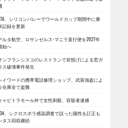
捕
VTA、シリコンバレーでワールドカップ期間中に乗
車記録を更新
デルタ航空、ロサンゼルス-マニラ直行便を2027年
開始へ
サンフランシスコのレストランで岩投げによる窓ガ
ラス破壊事件発生
ヘイワードの携帯電話修理ショップ、武装強盗によ
り在庫全て盗難
キャピトラモール外で女性刺殺、容疑者逮捕
FDA、シクロスポラ感染調査で誤った陽性を訂正も
レタス回収継続