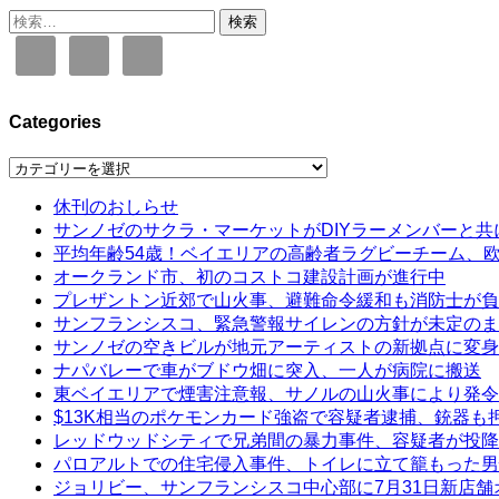
検
索:
Categories
Categories
休刊のおしらせ
サンノゼのサクラ・マーケットがDIYラーメンバーと共
平均年齢54歳！ベイエリアの高齢者ラグビーチーム、
オークランド市、初のコストコ建設計画が進行中
プレザントン近郊で山火事、避難命令緩和も消防士が負
サンフランシスコ、緊急警報サイレンの方針が未定のま
サンノゼの空きビルが地元アーティストの新拠点に変身
ナパバレーで車がブドウ畑に突入、一人が病院に搬送
東ベイエリアで煙害注意報、サノルの山火事により発令
$13K相当のポケモンカード強盗で容疑者逮捕、銃器も
レッドウッドシティで兄弟間の暴力事件、容疑者が投降
パロアルトでの住宅侵入事件、トイレに立て籠もった男
ジョリビー、サンフランシスコ中心部に7月31日新店舗