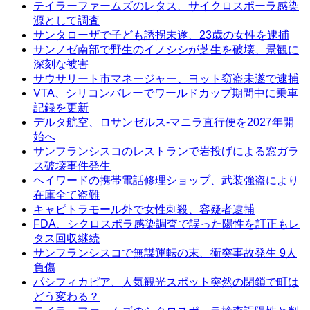
テイラーファームズのレタス、サイクロスポーラ感染
源として調査
サンタローザで子ども誘拐未遂、23歳の女性を逮捕
サンノゼ南部で野生のイノシシが芝生を破壊、景観に
深刻な被害
サウサリート市マネージャー、ヨット窃盗未遂で逮捕
VTA、シリコンバレーでワールドカップ期間中に乗車
記録を更新
デルタ航空、ロサンゼルス-マニラ直行便を2027年開
始へ
サンフランシスコのレストランで岩投げによる窓ガラ
ス破壊事件発生
ヘイワードの携帯電話修理ショップ、武装強盗により
在庫全て盗難
キャピトラモール外で女性刺殺、容疑者逮捕
FDA、シクロスポラ感染調査で誤った陽性を訂正もレ
タス回収継続
サンフランシスコで無謀運転の末、衝突事故発生 9人
負傷
パシフィカピア、人気観光スポット突然の閉鎖で町は
どう変わる？