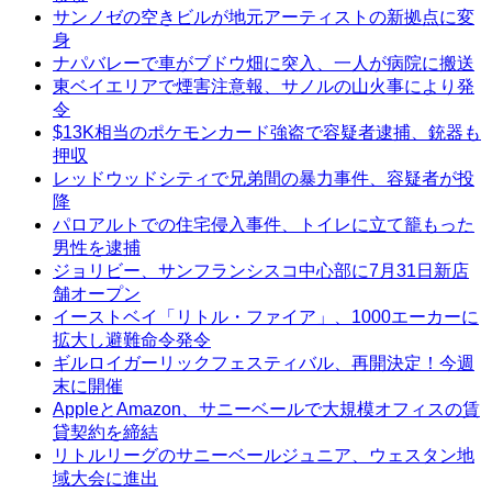
サンノゼの空きビルが地元アーティストの新拠点に変
身
ナパバレーで車がブドウ畑に突入、一人が病院に搬送
東ベイエリアで煙害注意報、サノルの山火事により発
令
$13K相当のポケモンカード強盗で容疑者逮捕、銃器も
押収
レッドウッドシティで兄弟間の暴力事件、容疑者が投
降
パロアルトでの住宅侵入事件、トイレに立て籠もった
男性を逮捕
ジョリビー、サンフランシスコ中心部に7月31日新店
舗オープン
イーストベイ「リトル・ファイア」、1000エーカーに
拡大し避難命令発令
ギルロイガーリックフェスティバル、再開決定！今週
末に開催
AppleとAmazon、サニーベールで大規模オフィスの賃
貸契約を締結
リトルリーグのサニーベールジュニア、ウェスタン地
域大会に進出