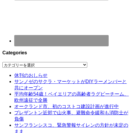
Categories
Categories
休刊のおしらせ
サンノゼのサクラ・マーケットがDIYラーメンバーと
共にオープン
平均年齢54歳！ベイエリアの高齢者ラグビーチーム、
欧州遠征で全勝
オークランド市、初のコストコ建設計画が進行中
プレザントン近郊で山火事、避難命令緩和も消防士が
負傷
サンフランシスコ、緊急警報サイレンの方針が未定の
まま