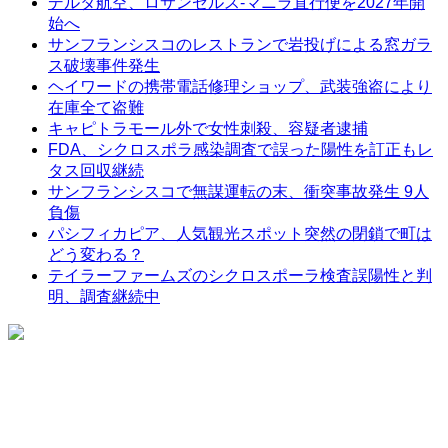
デルタ航空、ロサンゼルス-マニラ直行便を2027年開
始へ
サンフランシスコのレストランで岩投げによる窓ガラ
ス破壊事件発生
ヘイワードの携帯電話修理ショップ、武装強盗により
在庫全て盗難
キャピトラモール外で女性刺殺、容疑者逮捕
FDA、シクロスポラ感染調査で誤った陽性を訂正もレ
タス回収継続
サンフランシスコで無謀運転の末、衝突事故発生 9人
負傷
パシフィカピア、人気観光スポット突然の閉鎖で町は
どう変わる？
テイラーファームズのシクロスポーラ検査誤陽性と判
明、調査継続中