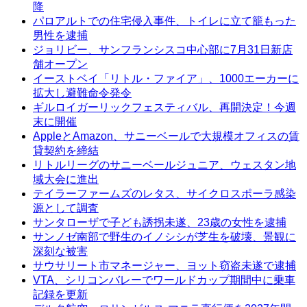
降
パロアルトでの住宅侵入事件、トイレに立て籠もった
男性を逮捕
ジョリビー、サンフランシスコ中心部に7月31日新店
舗オープン
イーストベイ「リトル・ファイア」、1000エーカーに
拡大し避難命令発令
ギルロイガーリックフェスティバル、再開決定！今週
末に開催
AppleとAmazon、サニーベールで大規模オフィスの賃
貸契約を締結
リトルリーグのサニーベールジュニア、ウェスタン地
域大会に進出
テイラーファームズのレタス、サイクロスポーラ感染
源として調査
サンタローザで子ども誘拐未遂、23歳の女性を逮捕
サンノゼ南部で野生のイノシシが芝生を破壊、景観に
深刻な被害
サウサリート市マネージャー、ヨット窃盗未遂で逮捕
VTA、シリコンバレーでワールドカップ期間中に乗車
記録を更新