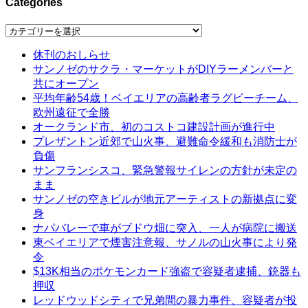
Categories
Categories
休刊のおしらせ
サンノゼのサクラ・マーケットがDIYラーメンバーと
共にオープン
平均年齢54歳！ベイエリアの高齢者ラグビーチーム、
欧州遠征で全勝
オークランド市、初のコストコ建設計画が進行中
プレザントン近郊で山火事、避難命令緩和も消防士が
負傷
サンフランシスコ、緊急警報サイレンの方針が未定の
まま
サンノゼの空きビルが地元アーティストの新拠点に変
身
ナパバレーで車がブドウ畑に突入、一人が病院に搬送
東ベイエリアで煙害注意報、サノルの山火事により発
令
$13K相当のポケモンカード強盗で容疑者逮捕、銃器も
押収
レッドウッドシティで兄弟間の暴力事件、容疑者が投