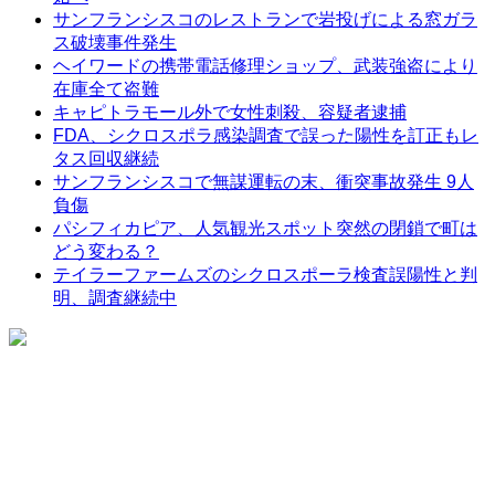
サンフランシスコのレストランで岩投げによる窓ガラ
ス破壊事件発生
ヘイワードの携帯電話修理ショップ、武装強盗により
在庫全て盗難
キャピトラモール外で女性刺殺、容疑者逮捕
FDA、シクロスポラ感染調査で誤った陽性を訂正もレ
タス回収継続
サンフランシスコで無謀運転の末、衝突事故発生 9人
負傷
パシフィカピア、人気観光スポット突然の閉鎖で町は
どう変わる？
テイラーファームズのシクロスポーラ検査誤陽性と判
明、調査継続中