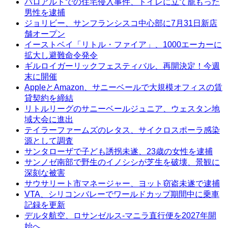
パロアルトでの住宅侵入事件、トイレに立て籠もった
男性を逮捕
ジョリビー、サンフランシスコ中心部に7月31日新店
舗オープン
イーストベイ「リトル・ファイア」、1000エーカーに
拡大し避難命令発令
ギルロイガーリックフェスティバル、再開決定！今週
末に開催
AppleとAmazon、サニーベールで大規模オフィスの賃
貸契約を締結
リトルリーグのサニーベールジュニア、ウェスタン地
域大会に進出
テイラーファームズのレタス、サイクロスポーラ感染
源として調査
サンタローザで子ども誘拐未遂、23歳の女性を逮捕
サンノゼ南部で野生のイノシシが芝生を破壊、景観に
深刻な被害
サウサリート市マネージャー、ヨット窃盗未遂で逮捕
VTA、シリコンバレーでワールドカップ期間中に乗車
記録を更新
デルタ航空、ロサンゼルス-マニラ直行便を2027年開
始へ