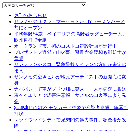
Categories
休刊のおしらせ
サンノゼのサクラ・マーケットがDIYラーメンバーと
共にオープン
平均年齢54歳！ベイエリアの高齢者ラグビーチーム、
欧州遠征で全勝
オークランド市、初のコストコ建設計画が進行中
プレザントン近郊で山火事、避難命令緩和も消防士が
負傷
サンフランシスコ、緊急警報サイレンの方針が未定の
まま
サンノゼの空きビルが地元アーティストの新拠点に変
身
ナパバレーで車がブドウ畑に突入、一人が病院に搬送
東ベイエリアで煙害注意報、サノルの山火事により発
令
$13K相当のポケモンカード強盗で容疑者逮捕、銃器も
押収
レッドウッドシティで兄弟間の暴力事件、容疑者が投
降