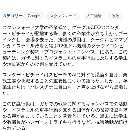
カテゴリー:
Google
スタンフォード
人工知能
政治
スタンフォード大学の卒業式で、グーグルCEOのスンダ
ー・ピチャイが登壇する際、多くの卒業生が立ち上がりブー
イングし、会場を去った。抗議の原因は、グーグルとアマゾ
ンがイスラエル政府と結ぶ12億ドル規模のクラウドコンピ
ューティング契約「プロジェクト・ニンバス」にある。この
契約は、ガザに対するイスラエルの軍事行動に反対する学生
や活動家からの批判を受けていた。
スンダー・ピチャイはスピーチでAIに対する議論を避け、楽
観主義や挑戦することの重要性について語った。しかし、卒
業生たちは「パレスチナに自由を」と声を上げながら退場し
た。
この抗議行動は、ガザでの戦争に関するキャンパスでの活動
や、イスラエルの軍事行動を支える団体からの投資撤退を求
める声が高まっていることを背景としている。過去には学生
や教職員がハンガーストライキを行うなど、抗議活動が続け
られている。