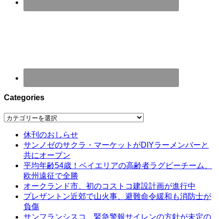
Categories
Categories
休刊のおしらせ
サンノゼのサクラ・マーケットがDIYラーメンバーと
共にオープン
平均年齢54歳！ベイエリアの高齢者ラグビーチーム、
欧州遠征で全勝
オークランド市、初のコストコ建設計画が進行中
プレザントン近郊で山火事、避難命令緩和も消防士が
負傷
サンフランシスコ、緊急警報サイレンの方針が未定の