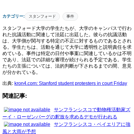
カテゴリー:
スタンフォード
事件
スタンフォード大学の学生たちが、大学のキャンパスで行わ
れた抗議活動に関連して法廷に出廷した。彼らの抗議活動
は、大学側が関与する特定の不正に対するものであるとされ
る。学生たちは、活動を通じて大学に透明性と説明責任を求
めている。事件は特定の日付や事案に関連しているかは不明
であり、法廷での詳細な審理が続けられる予定である。学生
たちの主張については、法的判断が下されるまでの間、意見
が分かれている。
出典:
kron4.com: Stanford student protesters in court Friday
関連記事:
サンフランシスコで動物権活動家ズ
ーイ・ローゼンバーグの釈放を求めるデモが行われる
サンフランシスコ・ベイエリアに強
風と大雨が予想