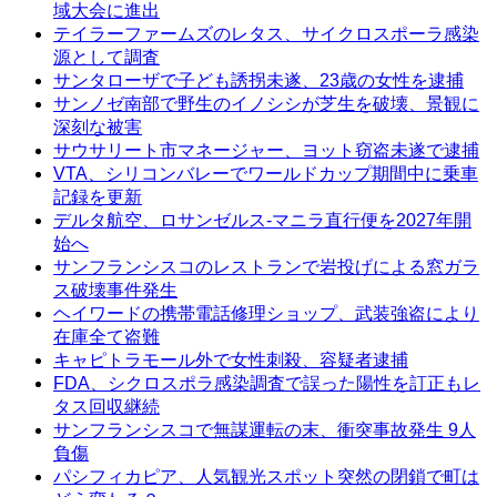
域大会に進出
テイラーファームズのレタス、サイクロスポーラ感染
源として調査
サンタローザで子ども誘拐未遂、23歳の女性を逮捕
サンノゼ南部で野生のイノシシが芝生を破壊、景観に
深刻な被害
サウサリート市マネージャー、ヨット窃盗未遂で逮捕
VTA、シリコンバレーでワールドカップ期間中に乗車
記録を更新
デルタ航空、ロサンゼルス-マニラ直行便を2027年開
始へ
サンフランシスコのレストランで岩投げによる窓ガラ
ス破壊事件発生
ヘイワードの携帯電話修理ショップ、武装強盗により
在庫全て盗難
キャピトラモール外で女性刺殺、容疑者逮捕
FDA、シクロスポラ感染調査で誤った陽性を訂正もレ
タス回収継続
サンフランシスコで無謀運転の末、衝突事故発生 9人
負傷
パシフィカピア、人気観光スポット突然の閉鎖で町は