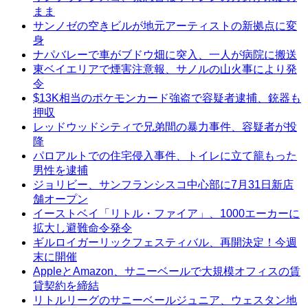
まま
サンノゼの空きビルが地元アーティストの新拠点に変
身
ナパバレーで車がブドウ畑に突入、一人が病院に搬送
東ベイエリアで煙害注意報、サノルの山火事により発
令
$13K相当のポケモンカード強盗で容疑者逮捕、銃器も
押収
レッドウッドシティで兄弟間の暴力事件、容疑者が投
降
パロアルトでの住宅侵入事件、トイレに立て籠もった
男性を逮捕
ジョリビー、サンフランシスコ中心部に7月31日新店
舗オープン
イーストベイ「リトル・ファイア」、1000エーカーに
拡大し避難命令発令
ギルロイガーリックフェスティバル、再開決定！今週
末に開催
AppleとAmazon、サニーベールで大規模オフィスの賃
貸契約を締結
リトルリーグのサニーベールジュニア、ウェスタン地