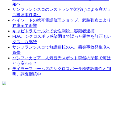
始へ
サンフランシスコのレストランで岩投げによる窓ガラ
ス破壊事件発生
ヘイワードの携帯電話修理ショップ、武装強盗により
在庫全て盗難
キャピトラモール外で女性刺殺、容疑者逮捕
FDA、シクロスポラ感染調査で誤った陽性を訂正もレ
タス回収継続
サンフランシスコで無謀運転の末、衝突事故発生 9人
負傷
パシフィカピア、人気観光スポット突然の閉鎖で町は
どう変わる？
テイラーファームズのシクロスポーラ検査誤陽性と判
明、調査継続中