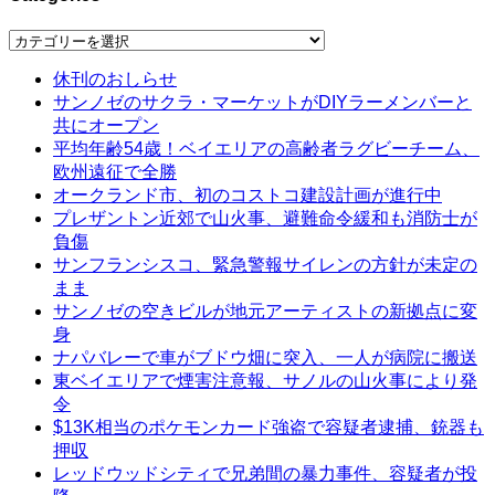
Categories
休刊のおしらせ
サンノゼのサクラ・マーケットがDIYラーメンバーと
共にオープン
平均年齢54歳！ベイエリアの高齢者ラグビーチーム、
欧州遠征で全勝
オークランド市、初のコストコ建設計画が進行中
プレザントン近郊で山火事、避難命令緩和も消防士が
負傷
サンフランシスコ、緊急警報サイレンの方針が未定の
まま
サンノゼの空きビルが地元アーティストの新拠点に変
身
ナパバレーで車がブドウ畑に突入、一人が病院に搬送
東ベイエリアで煙害注意報、サノルの山火事により発
令
$13K相当のポケモンカード強盗で容疑者逮捕、銃器も
押収
レッドウッドシティで兄弟間の暴力事件、容疑者が投