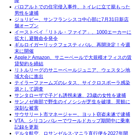
降
パロアルトでの住宅侵入事件、トイレに立て籠もった
男性を逮捕
ジョリビー、サンフランシスコ中心部に7月31日新店
舗オープン
イーストベイ「リトル・ファイア」、1000エーカーに
拡大し避難命令発令
ギルロイガーリックフェスティバル、再開決定！今週
末に開催
AppleとAmazon、サニーベールで大規模オフィスの賃
貸契約を締結
リトルリーグのサニーベールジュニア、ウェスタン地
域大会に進出
テイラーファームズのレタス、サイクロスポーラ感染
源として調査
サンタローザで子ども誘拐未遂、23歳の女性を逮捕
サンノゼ南部で野生のイノシシが芝生を破壊、景観に
深刻な被害
サウサリート市マネージャー、ヨット窃盗未遂で逮捕
VTA、シリコンバレーでワールドカップ期間中に乗車
記録を更新
デルタ航空、ロサンゼルス-マニラ直行便を2027年開