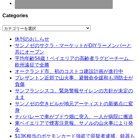
Categories
Categories
休刊のおしらせ
サンノゼのサクラ・マーケットがDIYラーメンバーと
共にオープン
平均年齢54歳！ベイエリアの高齢者ラグビーチーム、
欧州遠征で全勝
オークランド市、初のコストコ建設計画が進行中
プレザントン近郊で山火事、避難命令緩和も消防士が
負傷
サンフランシスコ、緊急警報サイレンの方針が未定の
まま
サンノゼの空きビルが地元アーティストの新拠点に変
身
ナパバレーで車がブドウ畑に突入、一人が病院に搬送
東ベイエリアで煙害注意報、サノルの山火事により発
令
$13K相当のポケモンカード強盗で容疑者逮捕、銃器も