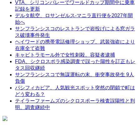
VTA、シリコンバレーでワールドカップ期間中に乗車
記録を更新
デルタ航空、ロサンゼルス-マニラ直行便を2027年開
始へ
サンフランシスコのレストランで岩投げによる窓ガラ
ス破壊事件発生
ヘイワードの携帯電話修理ショップ、武装強盗により
在庫全て盗難
キャピトラモール外で女性刺殺、容疑者逮捕
FDA、シクロスポラ感染調査で誤った陽性を訂正もレ
タス回収継続
サンフランシスコで無謀運転の末、衝突事故発生 9人
負傷
パシフィカピア、人気観光スポット突然の閉鎖で町は
どう変わる？
テイラーファームズのシクロスポーラ検査誤陽性と判
明、調査継続中