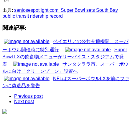
出典:
sanjosespotlight.com: Super Bowl sets South Bay
public transit ridership record
関連記事:
ベイエリアの公共交通機関、スーパ
ーボウル開催時に特別運行
Super
Bowl LXの飲食物メニューがリーバイス・スタジアムで発
表
サンタクララ市、スーパーボウ
ルに向け「クリーンゾーン」設置へ
NFLはスーパーボウルLXを前にファ
ンに偽造品を警告
Previous post
Next post