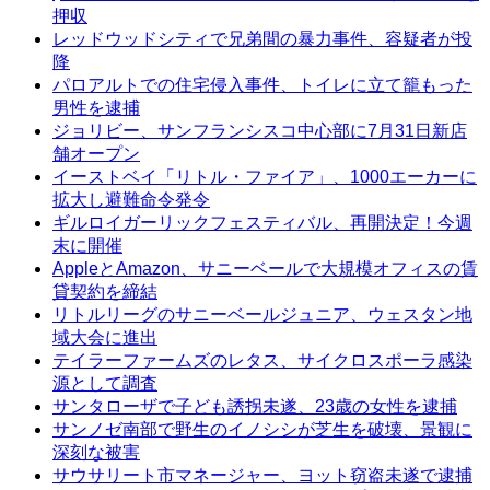
押収
レッドウッドシティで兄弟間の暴力事件、容疑者が投
降
パロアルトでの住宅侵入事件、トイレに立て籠もった
男性を逮捕
ジョリビー、サンフランシスコ中心部に7月31日新店
舗オープン
イーストベイ「リトル・ファイア」、1000エーカーに
拡大し避難命令発令
ギルロイガーリックフェスティバル、再開決定！今週
末に開催
AppleとAmazon、サニーベールで大規模オフィスの賃
貸契約を締結
リトルリーグのサニーベールジュニア、ウェスタン地
域大会に進出
テイラーファームズのレタス、サイクロスポーラ感染
源として調査
サンタローザで子ども誘拐未遂、23歳の女性を逮捕
サンノゼ南部で野生のイノシシが芝生を破壊、景観に
深刻な被害
サウサリート市マネージャー、ヨット窃盗未遂で逮捕