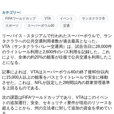
カテゴリー:
FIFAワールドカップ
VTA
イベント
サンタクララ市
スポーツ
スーパーボウル60
交通
リーバイス・スタジアムで行われたスーパーボウルで、サン
タクララへの公共交通利用者数が過去最高となった。
VTA（サンタクララバレー交通局）は、試合当日に28,000件
のライトレール利用と2,600件のバス利用を記録した。これ
により、全体の約20%の観客が往復で公共交通を利用したこ
とになる。
記事によれば、VTAはスーパーボウル60の終了後90分以内
に15,000人以上の観客をバスとライトレールで安全に移動
させた。これは、NFLが設定した2時間以内の群衆管理基準
を上回るものである。
次の課題はFIFAワールドカップであり、VTAはこのイベン
トの追加運行、安全、セキュリティ要件が現在のリソースを
超えることから、州の立法者に対して追加の資金を求めてい
る。