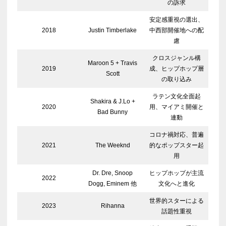
の訴求
安定感重視の選出、
2018
Justin Timberlake
中西部開催地への配
慮
クロスジャンル構
Maroon 5 + Travis
2019
成、ヒップホップ層
Scott
の取り込み
ラテン文化全面起
Shakira & J.Lo +
2020
用、マイアミ開催と
Bad Bunny
連動
コロナ禍対応、普遍
2021
The Weeknd
的なポップスター起
用
Dr. Dre, Snoop
ヒップホップが主流
2022
Dogg, Eminem 他
文化へと進化
世界的スターによる
2023
Rihanna
話題性重視