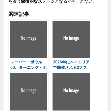
を占う象徴的なステージ
となるかもしれない。
関連記事:
スーパー・ボウル
2026年にベイエリア
60、ターニング・ポ
で開催される3大ス
イントUSAが「オー
ポーツイベントの経
ルアメリカン・ハー
済効果に大きな期
フタイムショー」
待：FIFAワールドカ
ップ、スーパーボウ
ル、マーチマッドネ
ス