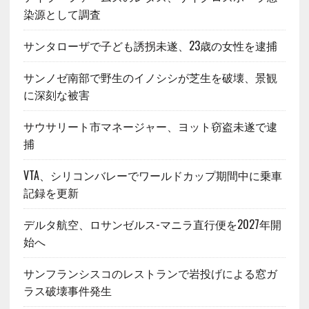
染源として調査
サンタローザで子ども誘拐未遂、23歳の女性を逮捕
サンノゼ南部で野生のイノシシが芝生を破壊、景観
に深刻な被害
サウサリート市マネージャー、ヨット窃盗未遂で逮
捕
VTA、シリコンバレーでワールドカップ期間中に乗車
記録を更新
デルタ航空、ロサンゼルス-マニラ直行便を2027年開
始へ
サンフランシスコのレストランで岩投げによる窓ガ
ラス破壊事件発生