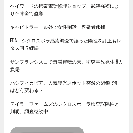
ヘイワードの携帯電話修理ショップ、武装強盗によ
り在庫全て盗難
キャピトラモール外で女性刺殺、容疑者逮捕
FDA、シクロスポラ感染調査で誤った陽性を訂正もレ
タス回収継続
サンフランシスコで無謀運転の末、衝突事故発生 9人
負傷
パシフィカピア、人気観光スポット突然の閉鎖で町
はどう変わる？
テイラーファームズのシクロスポーラ検査誤陽性と
判明、調査継続中