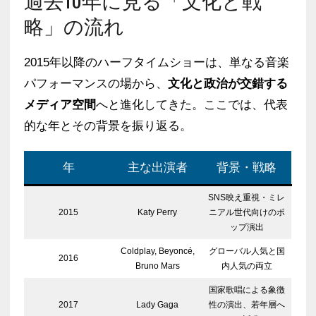
略」の流れ
2015年以降のハーフタイムショーは、単なる音楽
パフォーマンスの場から、
文化と政治が交錯する
メディア空間
へと進化してきた。ここでは、代表
的な年とその背景を振り返る。
年
主な出演者
背景・戦略
SNS映え重視・ミレ
2015
Katy Perry
ニアル世代向けのポ
ップ演出
Coldplay, Beyoncé,
グローバル人気と国
2016
Bruno Mars
内人気の両立
国家歌唱による象徴
2017
Lady Gaga
性の演出、若年層へ