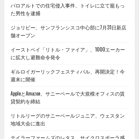
パロアルトでの住宅侵入事件、トイレに立て籠もっ
た男性を逮捕
ジョリビー、サンフランシスコ中心部に7月31日新店
舗オープン
イーストベイ「リトル・ファイア」、1000エーカー
に拡大し避難命令発令
ギルロイガーリックフェスティバル、再開決定！今
週末に開催
AppleとAmazon、サニーベールで大規模オフィスの賃
貸契約を締結
リトルリーグのサニーベールジュニア、ウェスタン
地域大会に進出
テイラーファームズのレタス、サイクロスポーラ感