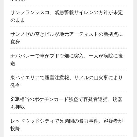
サンフランシスコ、緊急警報サイレンの方針が未定
のまま
サンノゼの空きビルが地元アーティストの新拠点に
変身
ナパバレーで車がブドウ畑に突入、一人が病院に搬
送
東ベイエリアで煙害注意報、サノルの山火事により
発令
$13K相当のポケモンカード強盗で容疑者逮捕、銃器
も押収
レッドウッドシティで兄弟間の暴力事件、容疑者が
投降