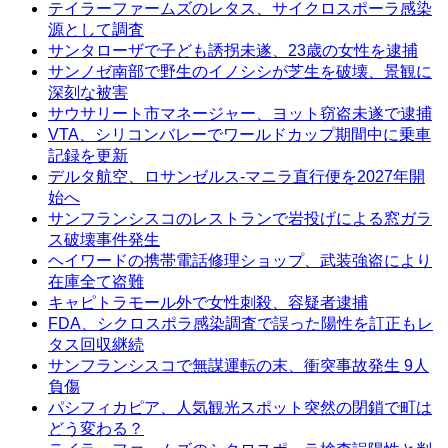
テイラーファームズのレタス、サイクロスポーラ感染
源として調査
サンタローザで子ども誘拐未遂、23歳の女性を逮捕
サンノゼ南部で野生のイノシシが芝生を破壊、景観に
深刻な被害
サウサリート市マネージャー、ヨット窃盗未遂で逮捕
VTA、シリコンバレーでワールドカップ期間中に乗車
記録を更新
デルタ航空、ロサンゼルス-マニラ直行便を2027年開
始へ
サンフランシスコのレストランで岩投げによる窓ガラ
ス破壊事件発生
ヘイワードの携帯電話修理ショップ、武装強盗により
在庫全て盗難
キャピトラモール外で女性刺殺、容疑者逮捕
FDA、シクロスポラ感染調査で誤った陽性を訂正もレ
タス回収継続
サンフランシスコで無謀運転の末、衝突事故発生 9人
負傷
パシフィカピア、人気観光スポット突然の閉鎖で町は
どう変わる？