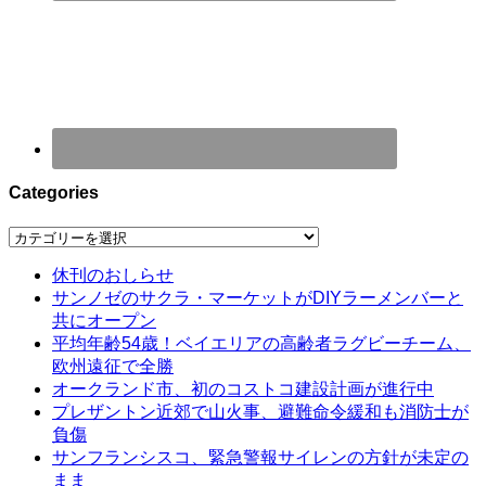
Categories
Categories
休刊のおしらせ
サンノゼのサクラ・マーケットがDIYラーメンバーと
共にオープン
平均年齢54歳！ベイエリアの高齢者ラグビーチーム、
欧州遠征で全勝
オークランド市、初のコストコ建設計画が進行中
プレザントン近郊で山火事、避難命令緩和も消防士が
負傷
サンフランシスコ、緊急警報サイレンの方針が未定の
まま