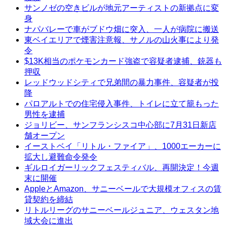
サンノゼの空きビルが地元アーティストの新拠点に変
身
ナパバレーで車がブドウ畑に突入、一人が病院に搬送
東ベイエリアで煙害注意報、サノルの山火事により発
令
$13K相当のポケモンカード強盗で容疑者逮捕、銃器も
押収
レッドウッドシティで兄弟間の暴力事件、容疑者が投
降
パロアルトでの住宅侵入事件、トイレに立て籠もった
男性を逮捕
ジョリビー、サンフランシスコ中心部に7月31日新店
舗オープン
イーストベイ「リトル・ファイア」、1000エーカーに
拡大し避難命令発令
ギルロイガーリックフェスティバル、再開決定！今週
末に開催
AppleとAmazon、サニーベールで大規模オフィスの賃
貸契約を締結
リトルリーグのサニーベールジュニア、ウェスタン地
域大会に進出