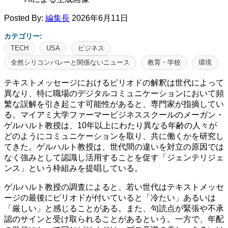
Posted By:
編集長
2026年6月11日
カテゴリー:
TECH
USA
ビジネス
全然シリコンバレーと関係ないニュース
教育・学校
環境
テキストメッセージにおけるピリオドの解釈は世代によって
異なり、特に職場のデジタルコミュニケーションにおいて頻
繁な誤解を引き起こす可能性があると、専門家が指摘してい
る。マイアミ大学ファーマービジネススクールのメーガン・
ゲルハルト教授は、10年以上にわたり異なる年齢の人々が
どのようにコミュニケーションを取り、共に働くかを研究し
てきた。ゲルハルト教授は、世代間の違いを対立の原因では
なく強みとして認識し活用することを促す「ジェンテリジェ
ンス」という枠組みを提唱している。
ゲルハルト教授の調査によると、若い世代はテキストメッセ
ージの最後にピリオドが付いていると「冷たい」あるいは
「厳しい」と感じることがある。また、句読点が緊張や不承
認のサインと受け取られることがあるという。一方で、年配