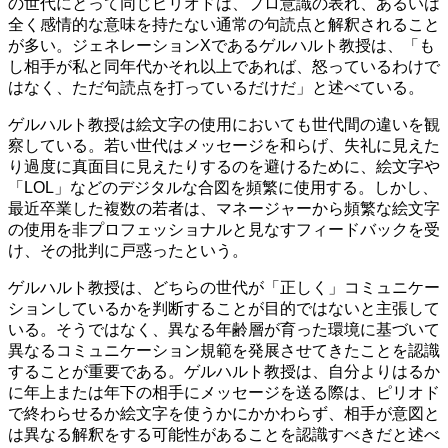
の世代にとって同じピリオドは、プロ意識の表れ、あるいは
全く感情的な意味を持たない通常の句読点と解釈されること
が多い。ジェネレーションXであるゲルハルト教授は、「も
し相手が私と同年代かそれ以上であれば、怒っているわけで
はなく、ただ句読点を打っているだけだ」と述べている。
ゲルハルト教授は絵文字の使用においても世代間の違いを観
察している。若い世代はメッセージを和らげ、失礼に見えた
り過度に真面目に見えたりするのを避けるために、絵文字や
「LOL」などのデジタルな合図を頻繁に使用する。しかし、
最近卒業した複数の若者は、マネージャーから頻繁な絵文字
の使用を非プロフェッショナルと見なすフィードバックを受
け、その批判に戸惑ったという。
ゲルハルト教授は、どちらの世代が「正しく」コミュニケー
ションしているかを判断することが目的ではないと主張して
いる。そうではなく、異なる年齢層が育った環境に基づいて
異なるコミュニケーション規範を発展させてきたことを認識
することが重要である。ゲルハルト教授は、自分よりはるか
に年上または年下の相手にメッセージを送る際は、ピリオド
で終わらせるか絵文字を使うかにかかわらず、相手が意図と
は異なる解釈をする可能性があることを認識すべきだと述べ