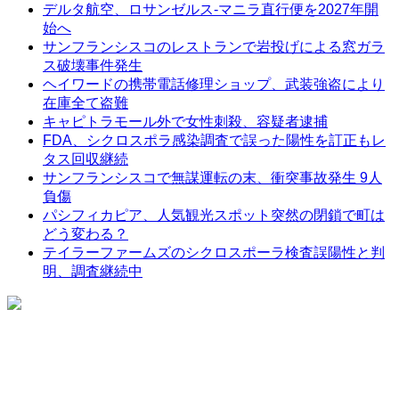
デルタ航空、ロサンゼルス-マニラ直行便を2027年開
始へ
サンフランシスコのレストランで岩投げによる窓ガラ
ス破壊事件発生
ヘイワードの携帯電話修理ショップ、武装強盗により
在庫全て盗難
キャピトラモール外で女性刺殺、容疑者逮捕
FDA、シクロスポラ感染調査で誤った陽性を訂正もレ
タス回収継続
サンフランシスコで無謀運転の末、衝突事故発生 9人
負傷
パシフィカピア、人気観光スポット突然の閉鎖で町は
どう変わる？
テイラーファームズのシクロスポーラ検査誤陽性と判
明、調査継続中