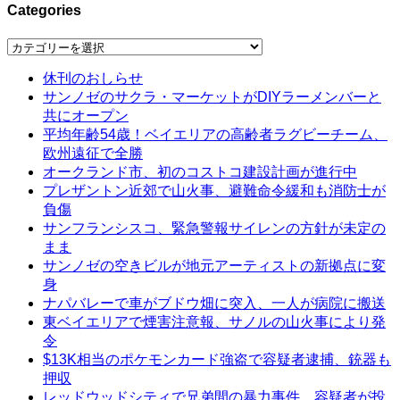
Categories
Categories
休刊のおしらせ
サンノゼのサクラ・マーケットがDIYラーメンバーと
共にオープン
平均年齢54歳！ベイエリアの高齢者ラグビーチーム、
欧州遠征で全勝
オークランド市、初のコストコ建設計画が進行中
プレザントン近郊で山火事、避難命令緩和も消防士が
負傷
サンフランシスコ、緊急警報サイレンの方針が未定の
まま
サンノゼの空きビルが地元アーティストの新拠点に変
身
ナパバレーで車がブドウ畑に突入、一人が病院に搬送
東ベイエリアで煙害注意報、サノルの山火事により発
令
$13K相当のポケモンカード強盗で容疑者逮捕、銃器も
押収
レッドウッドシティで兄弟間の暴力事件、容疑者が投