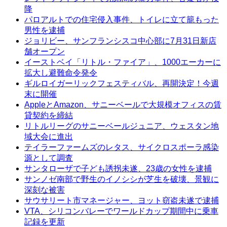
降
パロアルトでの住宅侵入事件、トイレに立て籠もった
男性を逮捕
ジョリビー、サンフランシスコ中心部に7月31日新店
舗オープン
イーストベイ「リトル・ファイア」、1000エーカーに
拡大し避難命令発令
ギルロイガーリックフェスティバル、再開決定！今週
末に開催
AppleとAmazon、サニーベールで大規模オフィスの賃
貸契約を締結
リトルリーグのサニーベールジュニア、ウェスタン地
域大会に進出
テイラーファームズのレタス、サイクロスポーラ感染
源として調査
サンタローザで子ども誘拐未遂、23歳の女性を逮捕
サンノゼ南部で野生のイノシシが芝生を破壊、景観に
深刻な被害
サウサリート市マネージャー、ヨット窃盗未遂で逮捕
VTA、シリコンバレーでワールドカップ期間中に乗車
記録を更新