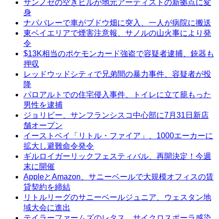
サンノゼの空きビルが地元アーティストの新拠点に変
身
ナパバレーで車がブドウ畑に突入、一人が病院に搬送
東ベイエリアで煙害注意報、サノルの山火事により発
令
$13K相当のポケモンカード強盗で容疑者逮捕、銃器も
押収
レッドウッドシティで兄弟間の暴力事件、容疑者が投
降
パロアルトでの住宅侵入事件、トイレに立て籠もった
男性を逮捕
ジョリビー、サンフランシスコ中心部に7月31日新店
舗オープン
イーストベイ「リトル・ファイア」、1000エーカーに
拡大し避難命令発令
ギルロイガーリックフェスティバル、再開決定！今週
末に開催
AppleとAmazon、サニーベールで大規模オフィスの賃
貸契約を締結
リトルリーグのサニーベールジュニア、ウェスタン地
域大会に進出
テイラーファームズのレタス、サイクロスポーラ感染