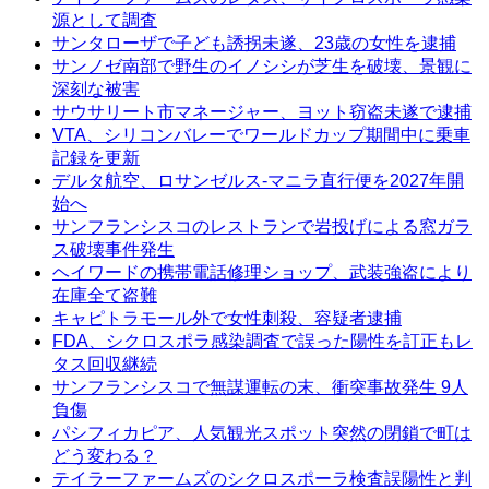
源として調査
サンタローザで子ども誘拐未遂、23歳の女性を逮捕
サンノゼ南部で野生のイノシシが芝生を破壊、景観に
深刻な被害
サウサリート市マネージャー、ヨット窃盗未遂で逮捕
VTA、シリコンバレーでワールドカップ期間中に乗車
記録を更新
デルタ航空、ロサンゼルス-マニラ直行便を2027年開
始へ
サンフランシスコのレストランで岩投げによる窓ガラ
ス破壊事件発生
ヘイワードの携帯電話修理ショップ、武装強盗により
在庫全て盗難
キャピトラモール外で女性刺殺、容疑者逮捕
FDA、シクロスポラ感染調査で誤った陽性を訂正もレ
タス回収継続
サンフランシスコで無謀運転の末、衝突事故発生 9人
負傷
パシフィカピア、人気観光スポット突然の閉鎖で町は
どう変わる？
テイラーファームズのシクロスポーラ検査誤陽性と判