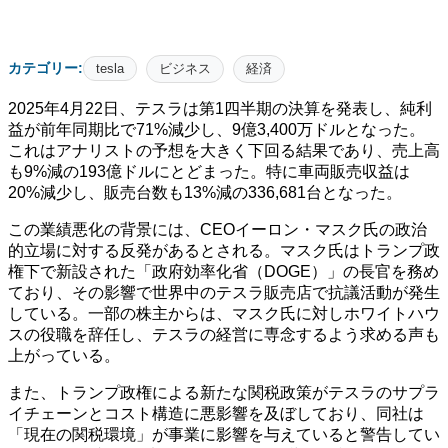
カテゴリー:
tesla
ビジネス
経済
2025年4月22日、テスラは第1四半期の決算を発表し、純利
益が前年同期比で71%減少し、9億3,400万ドルとなった。​
これはアナリストの予想を大きく下回る結果であり、売上高
も9%減の193億ドルにとどまった。​特に車両販売収益は
20%減少し、販売台数も13%減の336,681台となった。 ​
この業績悪化の背景には、CEOイーロン・マスク氏の政治
的立場に対する反発があるとされる。​マスク氏はトランプ政
権下で新設された「政府効率化省（DOGE）」の長官を務め
ており、その影響で世界中のテスラ販売店で抗議活動が発生
している。​一部の株主からは、マスク氏に対しホワイトハウ
スの役職を辞任し、テスラの経営に専念するよう求める声も
上がっている。 ​
また、トランプ政権による新たな関税政策がテスラのサプラ
イチェーンとコスト構造に悪影響を及ぼしており、同社は
「現在の関税環境」が事業に影響を与えていると警告してい