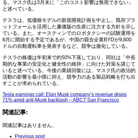
る。​マスク氏は3月末に「このコスト影響は無視できない」
と述べている。 ​
テスラは、低価格モデルの新規開発計画を中止し、既存プラ
ットフォームを活用した廉価版の生産に注力する方針を示し
ている。​また、オースティンでのロボタクシーの試験運用を
6月に開始する予定であるが、中国の競合企業BYDが9,600
ドルの自動運転車を発表するなど、競争は激化している。 ​
テスラの株価は年初来で約50%下落しており、同社は「中長
期的な事業の安定化と健全性の維持」に向けた対策を講じて
いると述べている。​今後の業績回復には、マスク氏の政治的
活動の影響を最小限に抑え、競争力のある製品戦略を打ち出
すことが求められている。 ​
Tesla earnings call: Elon Musk company’s revenue drops
71% amid anti-Musk backlash – ABC7 San Francisco
関連記事:
関連記事はありません。
Previous post