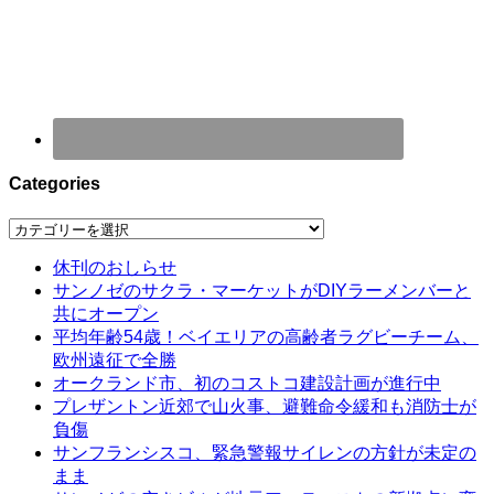
Categories
Categories
休刊のおしらせ
サンノゼのサクラ・マーケットがDIYラーメンバーと
共にオープン
平均年齢54歳！ベイエリアの高齢者ラグビーチーム、
欧州遠征で全勝
オークランド市、初のコストコ建設計画が進行中
プレザントン近郊で山火事、避難命令緩和も消防士が
負傷
サンフランシスコ、緊急警報サイレンの方針が未定の
まま