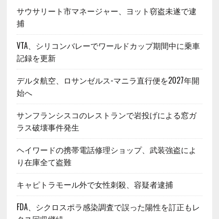
サウサリート市マネージャー、ヨット窃盗未遂で逮
捕
VTA、シリコンバレーでワールドカップ期間中に乗車
記録を更新
デルタ航空、ロサンゼルス-マニラ直行便を2027年開
始へ
サンフランシスコのレストランで岩投げによる窓ガ
ラス破壊事件発生
ヘイワードの携帯電話修理ショップ、武装強盗によ
り在庫全て盗難
キャピトラモール外で女性刺殺、容疑者逮捕
FDA、シクロスポラ感染調査で誤った陽性を訂正もレ
タス回収継続