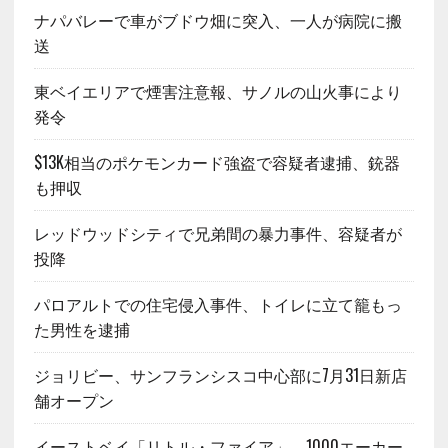
ナパバレーで車がブドウ畑に突入、一人が病院に搬
送
東ベイエリアで煙害注意報、サノルの山火事により
発令
$13K相当のポケモンカード強盗で容疑者逮捕、銃器
も押収
レッドウッドシティで兄弟間の暴力事件、容疑者が
投降
パロアルトでの住宅侵入事件、トイレに立て籠もっ
た男性を逮捕
ジョリビー、サンフランシスコ中心部に7月31日新店
舗オープン
イーストベイ「リトル・ファイア」、1000エーカー