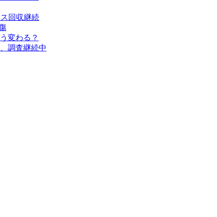
タス回収継続
傷
う変わる？
、調査継続中