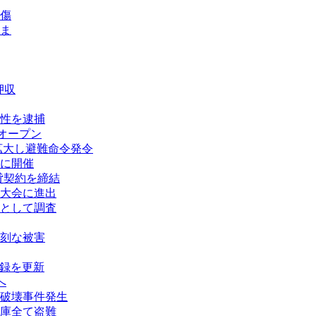
傷
ま
押収
性を逮捕
オープン
拡大し避難命令発令
に開催
賃貸契約を締結
大会に進出
として調査
刻な被害
記録を更新
へ
破壊事件発生
庫全て盗難