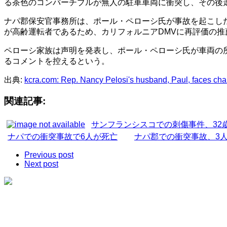
る茶色のコンバーチブルが無人の駐車車両に衝突し、その後
ナパ郡保安官事務所は、ポール・ペローシ氏が事故を起こし
が高齢運転者であるため、カリフォルニアDMVに再評価の推
ペローシ家族は声明を発表し、ポール・ペローシ氏が車両の
るコメントを控えるという。
出典:
kcra.com: Rep. Nancy Pelosi's husband, Paul, faces cha
関連記事:
サンフランシスコでの刺傷事件、32
ナパでの衝突事故で6人が死亡
ナパ郡での衝突事故、3人
Previous post
Next post