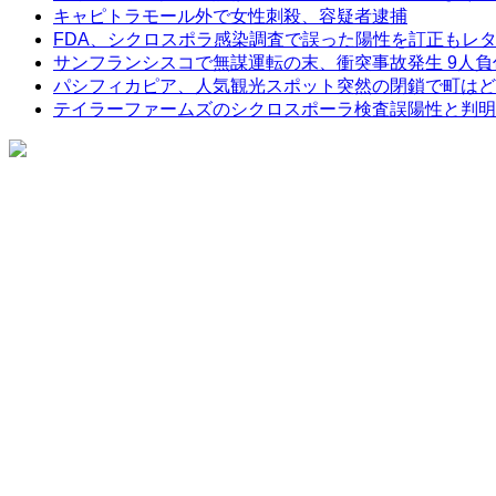
キャピトラモール外で女性刺殺、容疑者逮捕
FDA、シクロスポラ感染調査で誤った陽性を訂正もレ
サンフランシスコで無謀運転の末、衝突事故発生 9人負
パシフィカピア、人気観光スポット突然の閉鎖で町はど
テイラーファームズのシクロスポーラ検査誤陽性と判明