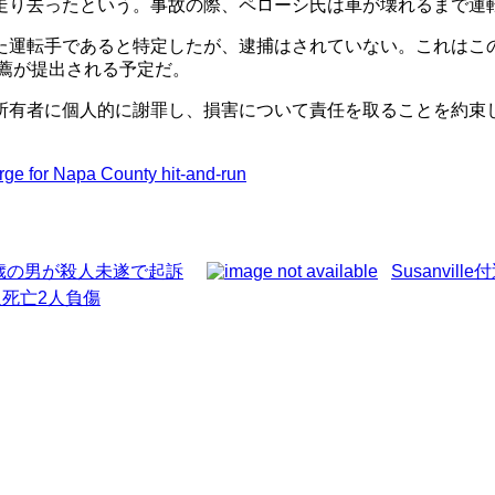
走り去ったという。事故の際、ペローシ氏は車が壊れるまで運
た運転手であると特定したが、逮捕はされていない。これはこ
薦が提出される予定だ。
所有者に個人的に謝罪し、損害について責任を取ることを約束
rge for Napa County hit-and-run
歳の男が殺人未遂で起訴
Susanvi
死亡2人負傷