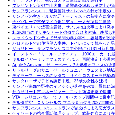
オークランド市、初のコストコ建設計画が進行中
プレザントン近郊で山火事、避難命令緩和も消防士が負
サンフランシスコ、緊急警報サイレンの方針が未定のま
サンノゼの空きビルが地元アーティストの新拠点に変身
ナパバレーで車がブドウ畑に突入、一人が病院に搬送
東ベイエリアで煙害注意報、サノルの山火事により発令
$13K相当のポケモンカード強盗で容疑者逮捕、銃器も
レッドウッドシティで兄弟間の暴力事件、容疑者が投降
パロアルトでの住宅侵入事件、トイレに立て籠もった男
ジョリビー、サンフランシスコ中心部に7月31日新店舗
イーストベイ「リトル・ファイア」、1000エーカーに
ギルロイガーリックフェスティバル、再開決定！今週末
AppleとAmazon、サニーベールで大規模オフィスの
リトルリーグのサニーベールジュニア、ウェスタン地域
テイラーファームズのレタス、サイクロスポーラ感染源
サンタローザで子ども誘拐未遂、23歳の女性を逮捕
サンノゼ南部で野生のイノシシが芝生を破壊、景観に深
サウサリート市マネージャー、ヨット窃盗未遂で逮捕
VTA、シリコンバレーでワールドカップ期間中に乗車
デルタ航空、ロサンゼルス-マニラ直行便を2027年開始
サンフランシスコのレストランで岩投げによる窓ガラス
ヘイワードの携帯電話修理ショップ、武装強盗により在