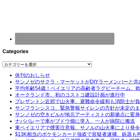
Categories
Categories
休刊のおしらせ
サンノゼのサクラ・マーケットがDIYラーメンバーと共
平均年齢54歳！ベイエリアの高齢者ラグビーチーム、
オークランド市、初のコストコ建設計画が進行中
プレザントン近郊で山火事、避難命令緩和も消防士が負
サンフランシスコ、緊急警報サイレンの方針が未定のま
サンノゼの空きビルが地元アーティストの新拠点に変身
ナパバレーで車がブドウ畑に突入、一人が病院に搬送
東ベイエリアで煙害注意報、サノルの山火事により発令
$13K相当のポケモンカード強盗で容疑者逮捕、銃器も