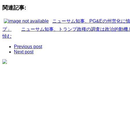
関連記事:
ニューサム知事、PG&Eの州営化に
プ」
ニューサム知事、トランプ政権の調査は政治的動機
悼む
Previous post
Next post