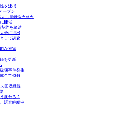
性を逮捕
オープン
拡大し避難命令発令
に開催
賃貸契約を締結
大会に進出
として調査
刻な被害
記録を更新
へ
破壊事件発生
庫全て盗難
タス回収継続
傷
う変わる？
、調査継続中