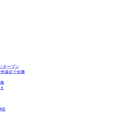
にオープン
欧州遠征で全勝
傷
ま
押収