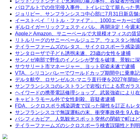
レッドウッドシティで兄弟間の暴力事件、容疑者が投降
パロアルトでの住宅侵入事件、トイレに立て籠もった男
ジョリビー、サンフランシスコ中心部に7月31日新店舗
イーストベイ「リトル・ファイア」、1000エーカーに
ギルロイガーリックフェスティバル、再開決定！今週末
AppleとAmazon、サニーベールで大規模オフィスの
リトルリーグのサニーベールジュニア、ウェスタン地域
テイラーファームズのレタス、サイクロスポーラ感染源
サンタローザで子ども誘拐未遂、23歳の女性を逮捕
サンノゼ南部で野生のイノシシが芝生を破壊、景観に深
サウサリート市マネージャー、ヨット窃盗未遂で逮捕
VTA、シリコンバレーでワールドカップ期間中に乗車
デルタ航空、ロサンゼルス-マニラ直行便を2027年開始
サンフランシスコのレストランで岩投げによる窓ガラス
ヘイワードの携帯電話修理ショップ、武装強盗により在
キャピトラモール外で女性刺殺、容疑者逮捕
FDA、シクロスポラ感染調査で誤った陽性を訂正もレ
サンフランシスコで無謀運転の末、衝突事故発生 9人負
パシフィカピア、人気観光スポット突然の閉鎖で町はど
テイラーファームズのシクロスポーラ検査誤陽性と判明