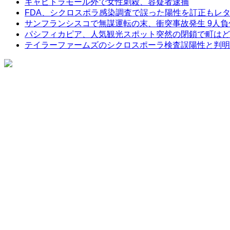
キャピトラモール外で女性刺殺、容疑者逮捕
FDA、シクロスポラ感染調査で誤った陽性を訂正もレ
サンフランシスコで無謀運転の末、衝突事故発生 9人負
パシフィカピア、人気観光スポット突然の閉鎖で町はど
テイラーファームズのシクロスポーラ検査誤陽性と判明