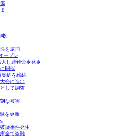
傷
ま
押収
性を逮捕
オープン
拡大し避難命令発令
に開催
賃貸契約を締結
大会に進出
として調査
刻な被害
記録を更新
へ
破壊事件発生
庫全て盗難