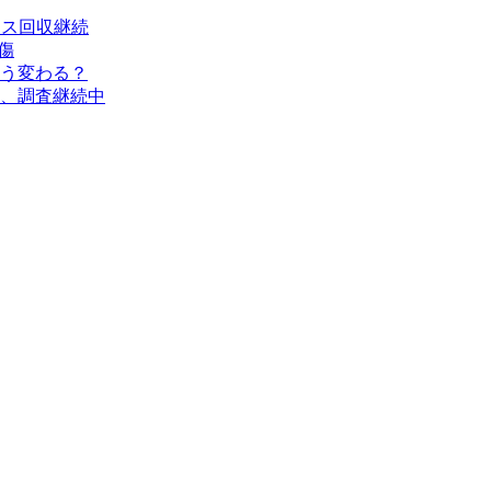
タス回収継続
傷
う変わる？
、調査継続中