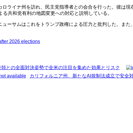
カロライナ州を訪れ、民主党指導者との会合を行った。彼は現
による共和党有利の地図変更への対応と説明している。
ニューサムはこれをトランプ政権による圧力と批判した。また
fter 2026 elections
統領との全面対決姿勢で全米の注目を集めた効果とリスク
カリフォルニア州、新たなAI規制法成立で安全