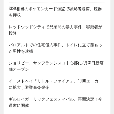
$13K相当のポケモンカード強盗で容疑者逮捕、銃器
も押収
レッドウッドシティで兄弟間の暴力事件、容疑者が
投降
パロアルトでの住宅侵入事件、トイレに立て籠もっ
た男性を逮捕
ジョリビー、サンフランシスコ中心部に7月31日新店
舗オープン
イーストベイ「リトル・ファイア」、1000エーカー
に拡大し避難命令発令
ギルロイガーリックフェスティバル、再開決定！今
週末に開催