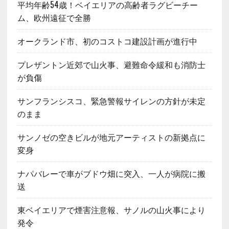
平均年齢54歳！ベイエリアの高齢者ラグビーチー
ム、欧州遠征で全勝
オークランド市、初のコストコ建設計画が進行中
プレザントン近郊で山火事、避難命令緩和も消防士
が負傷
サンフランシスコ、緊急警報サイレンの方針が未定
のまま
サンノゼの空きビルが地元アーティストの新拠点に
変身
ナパバレーで車がブドウ畑に突入、一人が病院に搬
送
東ベイエリアで煙害注意報、サノルの山火事により
発令