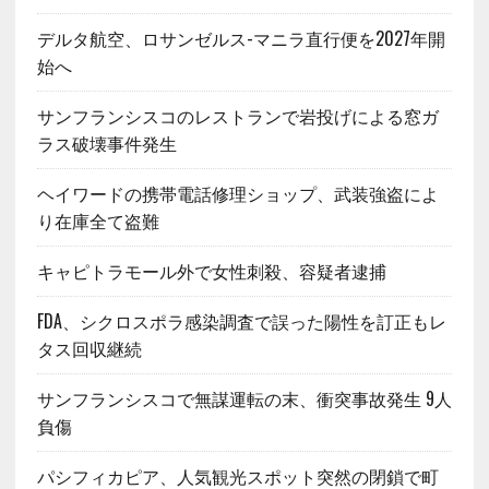
デルタ航空、ロサンゼルス-マニラ直行便を2027年開
始へ
サンフランシスコのレストランで岩投げによる窓ガ
ラス破壊事件発生
ヘイワードの携帯電話修理ショップ、武装強盗によ
り在庫全て盗難
キャピトラモール外で女性刺殺、容疑者逮捕
FDA、シクロスポラ感染調査で誤った陽性を訂正もレ
タス回収継続
サンフランシスコで無謀運転の末、衝突事故発生 9人
負傷
パシフィカピア、人気観光スポット突然の閉鎖で町