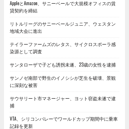
AppleとAmazon、サニーベールで大規模オフィスの賃
貸契約を締結
リトルリーグのサニーベールジュニア、ウェスタン
地域大会に進出
テイラーファームズのレタス、サイクロスポーラ感
染源として調査
サンタローザで子ども誘拐未遂、23歳の女性を逮捕
サンノゼ南部で野生のイノシシが芝生を破壊、景観
に深刻な被害
サウサリート市マネージャー、ヨット窃盗未遂で逮
捕
VTA、シリコンバレーでワールドカップ期間中に乗車
記録を更新