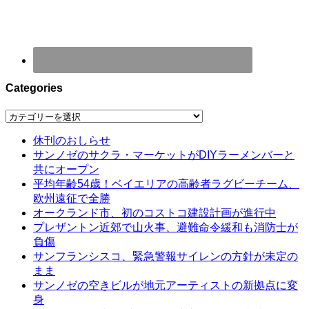
Categories
Categories
休刊のおしらせ
サンノゼのサクラ・マーケットがDIYラーメンバーと
共にオープン
平均年齢54歳！ベイエリアの高齢者ラグビーチーム、
欧州遠征で全勝
オークランド市、初のコストコ建設計画が進行中
プレザントン近郊で山火事、避難命令緩和も消防士が
負傷
サンフランシスコ、緊急警報サイレンの方針が未定の
まま
サンノゼの空きビルが地元アーティストの新拠点に変
身