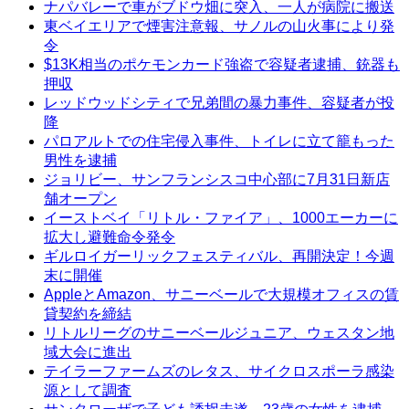
ナパバレーで車がブドウ畑に突入、一人が病院に搬送
東ベイエリアで煙害注意報、サノルの山火事により発
令
$13K相当のポケモンカード強盗で容疑者逮捕、銃器も
押収
レッドウッドシティで兄弟間の暴力事件、容疑者が投
降
パロアルトでの住宅侵入事件、トイレに立て籠もった
男性を逮捕
ジョリビー、サンフランシスコ中心部に7月31日新店
舗オープン
イーストベイ「リトル・ファイア」、1000エーカーに
拡大し避難命令発令
ギルロイガーリックフェスティバル、再開決定！今週
末に開催
AppleとAmazon、サニーベールで大規模オフィスの賃
貸契約を締結
リトルリーグのサニーベールジュニア、ウェスタン地
域大会に進出
テイラーファームズのレタス、サイクロスポーラ感染
源として調査