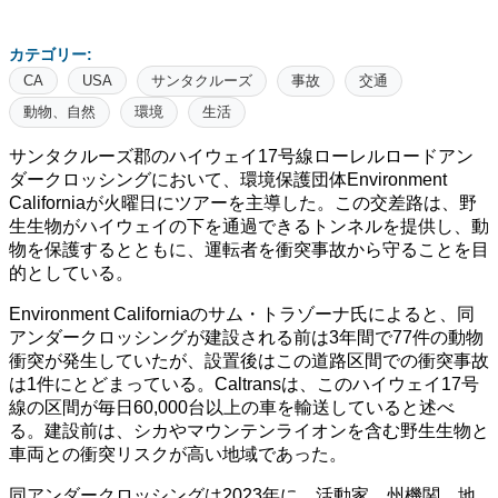
カテゴリー:
CA
USA
サンタクルーズ
事故
交通
動物、自然
環境
生活
サンタクルーズ郡のハイウェイ17号線ローレルロードアン
ダークロッシングにおいて、環境保護団体Environment
Californiaが火曜日にツアーを主導した。この交差路は、野
生生物がハイウェイの下を通過できるトンネルを提供し、動
物を保護するとともに、運転者を衝突事故から守ることを目
的としている。
Environment Californiaのサム・トラゾーナ氏によると、同
アンダークロッシングが建設される前は3年間で77件の動物
衝突が発生していたが、設置後はこの道路区間での衝突事故
は1件にとどまっている。Caltransは、このハイウェイ17号
線の区間が毎日60,000台以上の車を輸送していると述べ
る。建設前は、シカやマウンテンライオンを含む野生生物と
車両との衝突リスクが高い地域であった。
同アンダークロッシングは2023年に、活動家、州機関、地