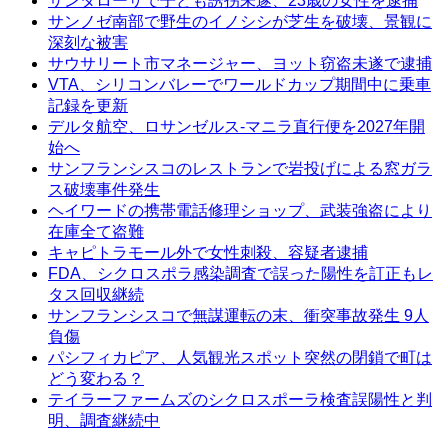
サンタローザで子ども誘拐未遂、23歳の女性を逮捕
サンノゼ南部で野生のイノシシが芝生を破壊、景観に
深刻な被害
サウサリート市マネージャー、ヨット窃盗未遂で逮捕
VTA、シリコンバレーでワールドカップ期間中に乗車
記録を更新
デルタ航空、ロサンゼルス-マニラ直行便を2027年開
始へ
サンフランシスコのレストランで岩投げによる窓ガラ
ス破壊事件発生
ヘイワードの携帯電話修理ショップ、武装強盗により
在庫全て盗難
キャピトラモール外で女性刺殺、容疑者逮捕
FDA、シクロスポラ感染調査で誤った陽性を訂正もレ
タス回収継続
サンフランシスコで無謀運転の末、衝突事故発生 9人
負傷
パシフィカピア、人気観光スポット突然の閉鎖で町は
どう変わる？
テイラーファームズのシクロスポーラ検査誤陽性と判
明、調査継続中