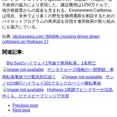
方政府の協力により実現した。建設費用は1250万ドルで、
地方税措置からの資金も含まれる。Environment California
は現在、全米でより多くの野生生物用通路を創設するための
パイロットプログラムの再承認を目指す連邦政府の取り組み
にも協力している。
出典:
nbcbayarea.com: Wildlife crossing drives down
collisions on Highway 17
関連記事:
Big Surのハイウェイ1号線で車両転落、1名死亡
サンタクルーズ桟橋の一部閉鎖、車
両転落事故での緊急対応続く
サン
ノゼの南行ハイウェイ101でタンクローリー横転事故
Highway 1再開でビッグサーが活気
付くも、ビクスビーブリッジで渋滞
Previous post
Next post