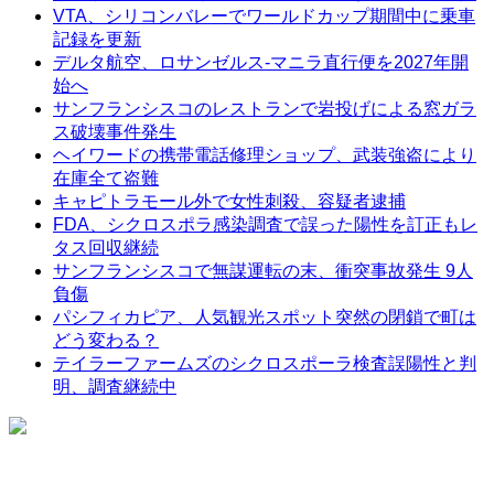
VTA、シリコンバレーでワールドカップ期間中に乗車
記録を更新
デルタ航空、ロサンゼルス-マニラ直行便を2027年開
始へ
サンフランシスコのレストランで岩投げによる窓ガラ
ス破壊事件発生
ヘイワードの携帯電話修理ショップ、武装強盗により
在庫全て盗難
キャピトラモール外で女性刺殺、容疑者逮捕
FDA、シクロスポラ感染調査で誤った陽性を訂正もレ
タス回収継続
サンフランシスコで無謀運転の末、衝突事故発生 9人
負傷
パシフィカピア、人気観光スポット突然の閉鎖で町は
どう変わる？
テイラーファームズのシクロスポーラ検査誤陽性と判
明、調査継続中