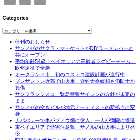
Categories
Categories
休刊のおしらせ
サンノゼのサクラ・マーケットがDIYラーメンバーと
共にオープン
平均年齢54歳！ベイエリアの高齢者ラグビーチーム、
欧州遠征で全勝
オークランド市、初のコストコ建設計画が進行中
プレザントン近郊で山火事、避難命令緩和も消防士が
負傷
サンフランシスコ、緊急警報サイレンの方針が未定の
まま
サンノゼの空きビルが地元アーティストの新拠点に変
身
ナパバレーで車がブドウ畑に突入、一人が病院に搬送
東ベイエリアで煙害注意報、サノルの山火事により発
令