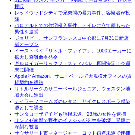
$13K相当のポケモンカード強盗で容疑者逮捕、銃器も
押収
レッドウッドシティで兄弟間の暴力事件、容疑者が投
降
パロアルトでの住宅侵入事件、トイレに立て籠もった
男性を逮捕
ジョリビー、サンフランシスコ中心部に7月31日新店
舗オープン
イーストベイ「リトル・ファイア」、1000エーカーに
拡大し避難命令発令
ギルロイガーリックフェスティバル、再開決定！今週
末に開催
AppleとAmazon、サニーベールで大規模オフィスの賃
貸契約を締結
リトルリーグのサニーベールジュニア、ウェスタン地
域大会に進出
テイラーファームズのレタス、サイクロスポーラ感染
源として調査
サンタローザで子ども誘拐未遂、23歳の女性を逮捕
サンノゼ南部で野生のイノシシが芝生を破壊、景観に
深刻な被害
サウサリート市マネージャー、ヨット窃盗未遂で逮捕